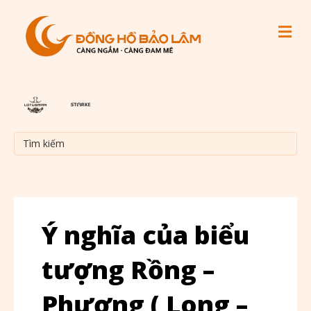
M
Ý nghĩa của biểu
tượng Rồng –
Phượng ( Long –