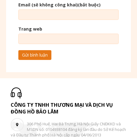
Email (sẽ không công khai)(bắt buộc)
Trang web
CÔNG TY TNHH THƯƠNG MẠI VÀ DỊCH VỤ
ĐỒNG HỒ BẢO LÂM
306 Phố Huế, Hai Bà Trưng, Hà Nội Giấy CNĐKKD và
MSDN số: 0104938104 đăng ký lần đầu do Sở Kế hoạch
và Đầu tư Thành phố Hà Nội cấp ngày 04/06/2013