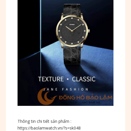
Thông tin chi tiết sản phẩm :
https://baolamwatch.vn/?s=sk048