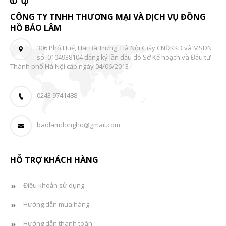
CÔNG TY TNHH THƯƠNG MẠI VÀ DỊCH VỤ ĐỒNG
HỒ BẢO LÂM
306 Phố Huế, Hai Bà Trưng, Hà Nội Giấy CNĐKKD và MSDN
số: 0104938104 đăng ký lần đầu do Sở Kế hoạch và Đầu tư
Thành phố Hà Nội cấp ngày 04/06/2013
0243 9741488
baolamdongho@gmail.com
HỖ TRỢ KHÁCH HÀNG
Điều khoản sử dụng
Hướng dẫn mua hàng
Hướng dẫn thanh toán