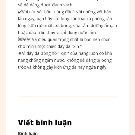
sẽ dễ dàng được đánh sạch.
✔️
Với các vết bẩn “cứng đầu”: với những vết bẩn
lâu ngày, bạn hãy sử dụng các loại xà phòng tắm
lỏng (sữa rửa mặt, xà bông, sữa tắm dưỡng ẩm,…)
hoặc dầu ô liu thay vì chỉ dùng nước ấm.
🌺
🌺
🌺
Và điều quan trọng nhất là bạn nên chọn
cho mình một chiếc dây da “xịn “.
❖Vì dây da đồng hồ “ xịn “ của hãng luôn có khả
năng chống ngấm nước, không dễ dàng bị bong
tróc và không gây kích ứng da hay ngứa ngáy.
Viết bình luận
Bình luận