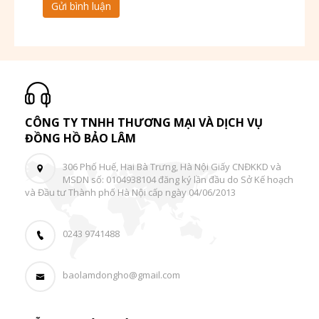
CÔNG TY TNHH THƯƠNG MẠI VÀ DỊCH VỤ
ĐỒNG HỒ BẢO LÂM
306 Phố Huế, Hai Bà Trưng, Hà Nội Giấy CNĐKKD và
MSDN số: 0104938104 đăng ký lần đầu do Sở Kế hoạch
và Đầu tư Thành phố Hà Nội cấp ngày 04/06/2013
0243 9741488
baolamdongho@gmail.com