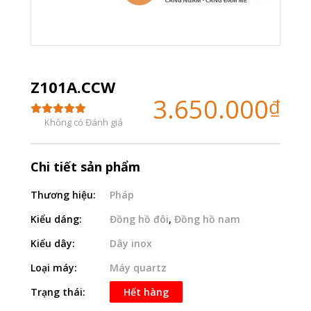
Z101A.CCW
3.650.000
₫
Không có Đánh giá
Chi tiết sản phẩm
Thương hiệu:
Pháp
Kiểu dáng:
Đồng hồ đôi
,
Đồng hồ nam
Kiểu dây:
Dây inox
Loại máy:
Máy quartz
Trạng thái:
Hết hàng