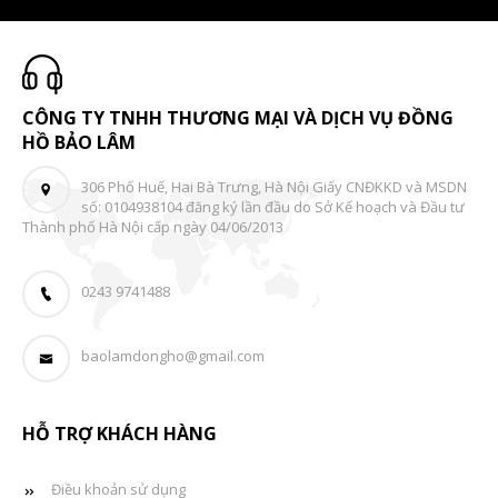
CÔNG TY TNHH THƯƠNG MẠI VÀ DỊCH VỤ ĐỒNG
HỒ BẢO LÂM
306 Phố Huế, Hai Bà Trưng, Hà Nội Giấy CNĐKKD và MSDN
số: 0104938104 đăng ký lần đầu do Sở Kế hoạch và Đầu tư
Thành phố Hà Nội cấp ngày 04/06/2013
0243 9741488
baolamdongho@gmail.com
HỖ TRỢ KHÁCH HÀNG
Điều khoản sử dụng