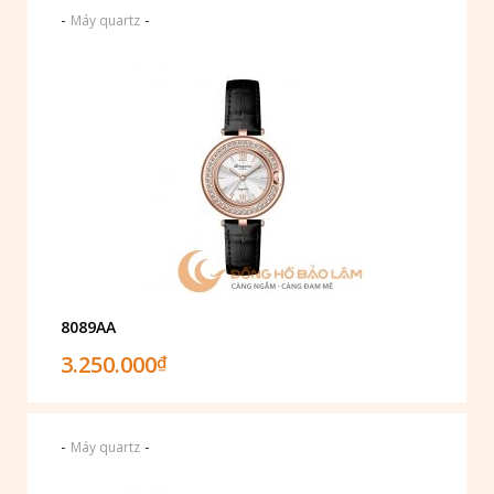
-
-
Máy quartz
8089AA
3.250.000
₫
-
-
Máy quartz