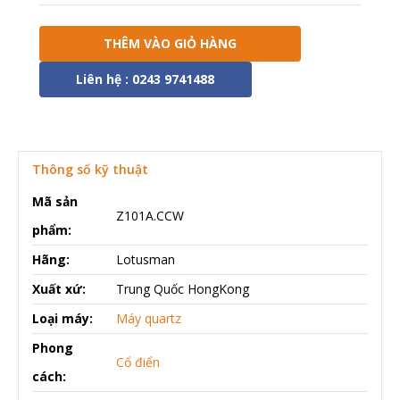
THÊM VÀO GIỎ HÀNG
Liên hệ : 0243 9741488
Thông số kỹ thuật
Mã sản
Z101A.CCW
phẩm:
Hãng:
Lotusman
Xuất xứ:
Trung Quốc HongKong
Loại máy:
Máy quartz
Phong
Cổ điển
cách: