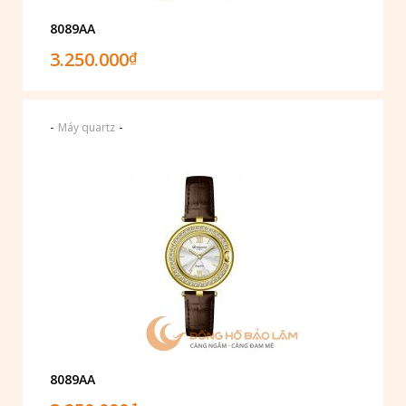
8089AA
3.250.000
₫
-
-
Máy quartz
8089AA