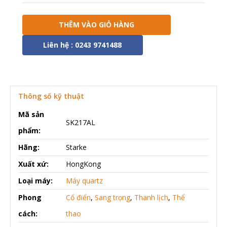
THÊM VÀO GIỎ HÀNG
Liên hệ : 0243 9741488
Thông số kỹ thuật
Mã sản
SK217AL
phẩm:
Hãng:
Starke
Xuất xứ:
HongKong
Loại máy:
Máy quartz
Phong
Cổ điển
,
Sang trọng
,
Thanh lịch
,
Thể
cách:
thao