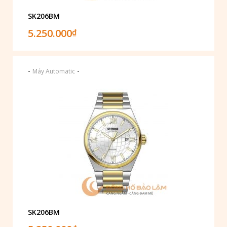
SK206BM
5.250.000
₫
-
-
Máy Automatic
SK206BM