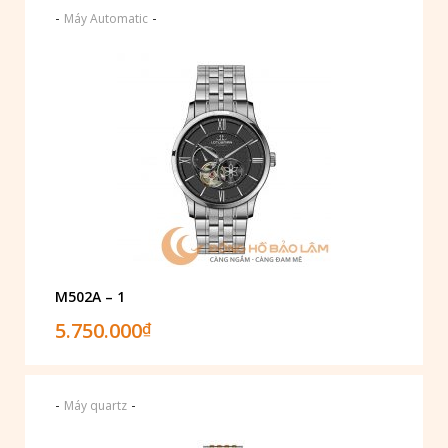
-
-
Máy Automatic
M502A – 1
5.750.000
₫
-
-
Máy quartz