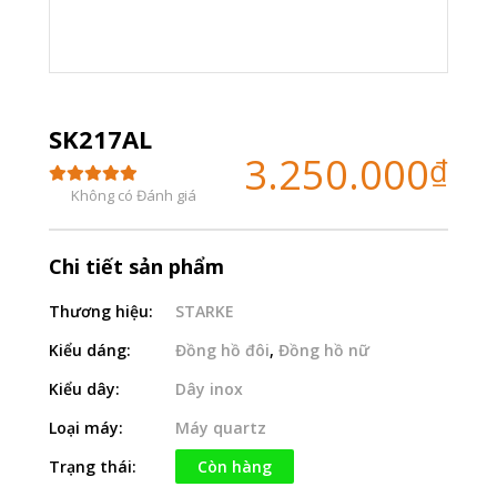
SK217AL
3.250.000
₫
Không có Đánh giá
Chi tiết sản phẩm
Thương hiệu:
STARKE
Kiểu dáng:
Đồng hồ đôi
,
Đồng hồ nữ
Kiểu dây:
Dây inox
Loại máy:
Máy quartz
Trạng thái:
Còn hàng