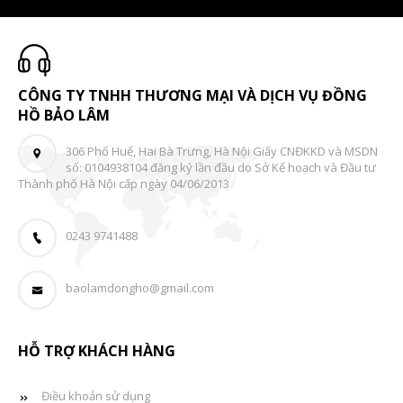
CÔNG TY TNHH THƯƠNG MẠI VÀ DỊCH VỤ ĐỒNG
HỒ BẢO LÂM
306 Phố Huế, Hai Bà Trưng, Hà Nội Giấy CNĐKKD và MSDN
số: 0104938104 đăng ký lần đầu do Sở Kế hoạch và Đầu tư
Thành phố Hà Nội cấp ngày 04/06/2013
0243 9741488
baolamdongho@gmail.com
HỖ TRỢ KHÁCH HÀNG
Điều khoản sử dụng