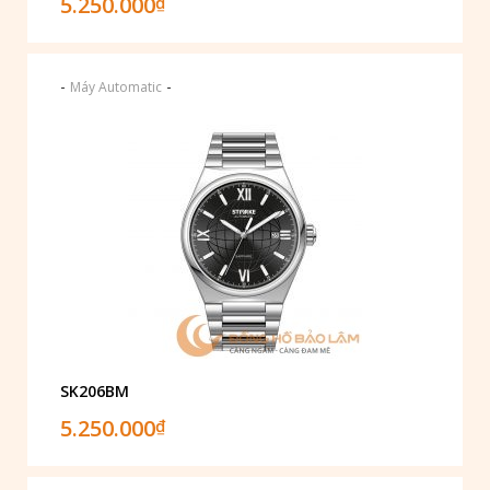
5.250.000
₫
-
-
Máy Automatic
SK206BM
5.250.000
₫