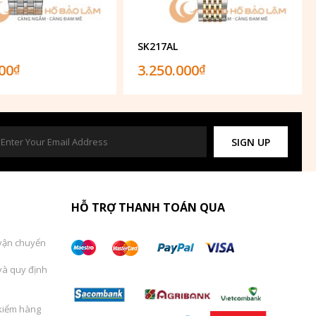
1
SK217AL
000
3.250.000
₫
₫
SIGN UP
HỖ TRỢ THANH TOÁN QUA
vận chuyển
và quy định
kiểm hàng