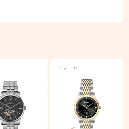
-
-
-
atic
Máy quartz