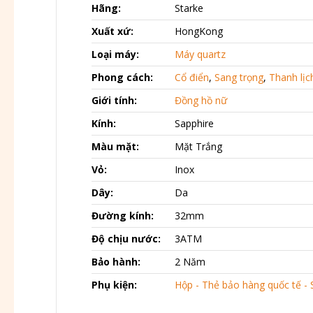
Hãng:
Starke
Xuất xứ:
HongKong
Loại máy:
Máy quartz
Phong cách:
Cổ điển
,
Sang trọng
,
Thanh lịc
Giới tính:
Đồng hồ nữ
Kính:
Sapphire
Màu mặt:
Mặt Trắng
Vỏ:
Inox
Dây:
Da
Đường kính:
32mm
Độ chịu nước:
3ATM
Bảo hành:
2 Năm
Phụ kiện:
Hộp - Thẻ bảo hàng quốc tế - 