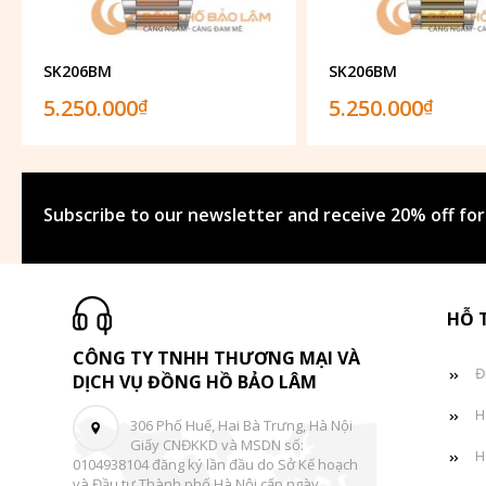
SK206BM
SK206BM
5.250.000
5.250.000
₫
₫
Subscribe to our newsletter and receive 20% off for
HỖ 
CÔNG TY TNHH THƯƠNG MẠI VÀ
Đ
DỊCH VỤ ĐỒNG HỒ BẢO LÂM
H
306 Phố Huế, Hai Bà Trưng, Hà Nội
Giấy CNĐKKD và MSDN số:
H
0104938104 đăng ký lần đầu do Sở Kế hoạch
và Đầu tư Thành phố Hà Nội cấp ngày