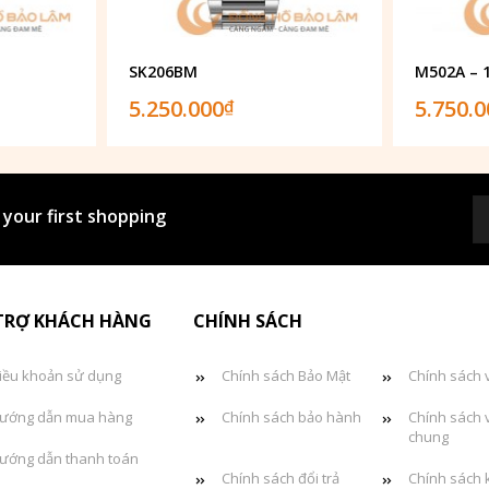
SK206BM
M502A – 
5.250.000
5.750.
₫
 your first shopping
TRỢ KHÁCH HÀNG
CHÍNH SÁCH
iều khoản sử dụng
Chính sách Bảo Mật
Chính sách 
ướng dẫn mua hàng
Chính sách bảo hành
Chính sách 
chung
ướng dẫn thanh toán
Chính sách đổi trả
Chính sách 