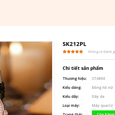
SK212PL
Không có Đánh g
Chi tiết sản phẩm
Thương hiệu:
STARKE
Kiểu dáng:
Đồng hồ nữ
Kiểu dây:
Dây da
Loại máy:
Máy quartz
Trạng thái:
Còn hàng