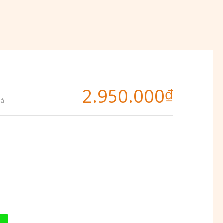
2.950.000
₫
iá