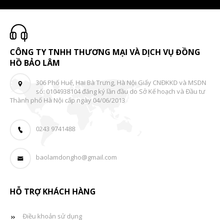
CÔNG TY TNHH THƯƠNG MẠI VÀ DỊCH VỤ ĐỒNG
HỒ BẢO LÂM
306 Phố Huế, Hai Bà Trưng, Hà Nội Giấy CNĐKKD và MSDN
số: 0104938104 đăng ký lần đầu do Sở Kế hoạch và Đầu tư
Thành phố Hà Nội cấp ngày 04/06/2013
0243 9741488
baolamdongho@gmail.com
HỖ TRỢ KHÁCH HÀNG
Điều khoản sử dụng