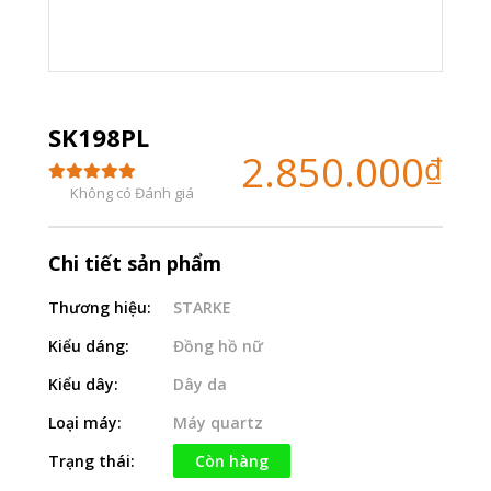
SK198PL
2.850.000
₫
Không có Đánh giá
Chi tiết sản phẩm
Thương hiệu:
STARKE
Kiểu dáng:
Đồng hồ nữ
Kiểu dây:
Dây da
Loại máy:
Máy quartz
Trạng thái:
Còn hàng