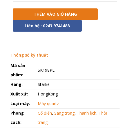
THÊM VÀO GIỎ HÀNG
Liên hệ : 0243 9741488
Thông số kỹ thuật
Mã sản
SK198PL
phẩm:
Hãng:
Starke
Xuất xứ:
HongKong
Loại máy:
Máy quartz
Phong
Cổ điển
,
Sang trọng
,
Thanh lịch
,
Thời
cách:
trang