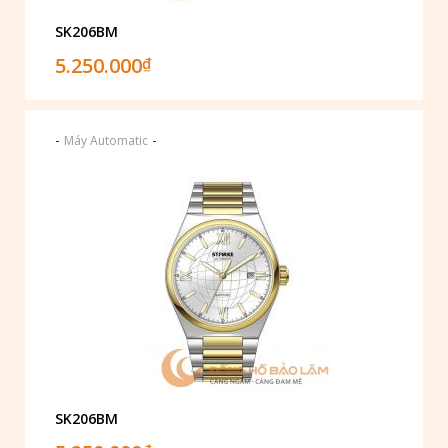
SK206BM
5.250.000
₫
-
-
Máy Automatic
SK206BM