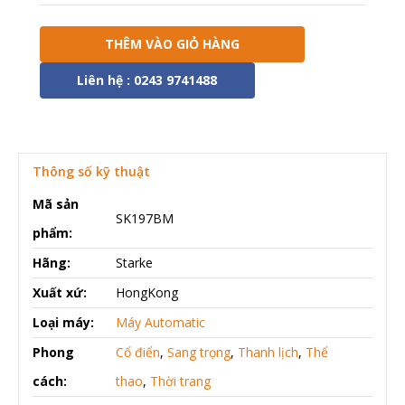
THÊM VÀO GIỎ HÀNG
Liên hệ : 0243 9741488
Thông số kỹ thuật
Mã sản
SK197BM
phẩm:
Hãng:
Starke
Xuất xứ:
HongKong
Loại máy:
Máy Automatic
Phong
Cổ điển
,
Sang trọng
,
Thanh lịch
,
Thể
cách:
thao
,
Thời trang