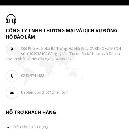
CÔNG TY TNHH THƯƠNG MẠI VÀ DỊCH VỤ ĐỒNG
HỒ BẢO LÂM
306 Phố Huế, Hai Bà Trưng, Hà Nội Giấy CNĐKKD và MSDN
số: 0104938104 đăng ký lần đầu do Sở Kế hoạch và Đầu tư
Thành phố Hà Nội cấp ngày 04/06/2013
0243 9741488
baolamdongho@gmail.com
HỖ TRỢ KHÁCH HÀNG
Điều khoản sử dụng