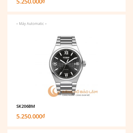
5.250.000
₫
-
-
Máy Automatic
SK206BM
5.250.000
₫