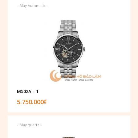
-
-
Máy Automatic
M502A – 1
5.750.000
₫
-
-
Máy quartz