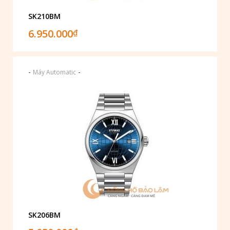
SK210BM
6.950.000
₫
-
-
Máy Automatic
SK206BM