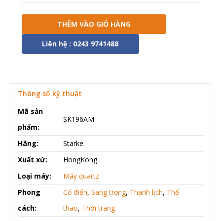
THÊM VÀO GIỎ HÀNG
Liên hệ : 0243 9741488
Thông số kỹ thuật
Mã sản
SK196AM
phẩm:
Hãng:
Starke
Xuất xứ:
HongKong
Loại máy:
Máy quartz
Phong
Cổ điển
,
Sang trọng
,
Thanh lịch
,
Thể
cách:
thao
,
Thời trang