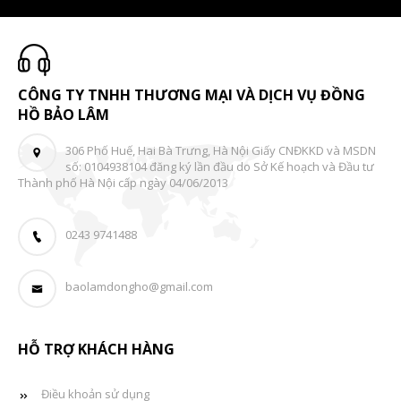
CÔNG TY TNHH THƯƠNG MẠI VÀ DỊCH VỤ ĐỒNG
HỒ BẢO LÂM
306 Phố Huế, Hai Bà Trưng, Hà Nội Giấy CNĐKKD và MSDN
số: 0104938104 đăng ký lần đầu do Sở Kế hoạch và Đầu tư
Thành phố Hà Nội cấp ngày 04/06/2013
0243 9741488
baolamdongho@gmail.com
HỖ TRỢ KHÁCH HÀNG
Điều khoản sử dụng