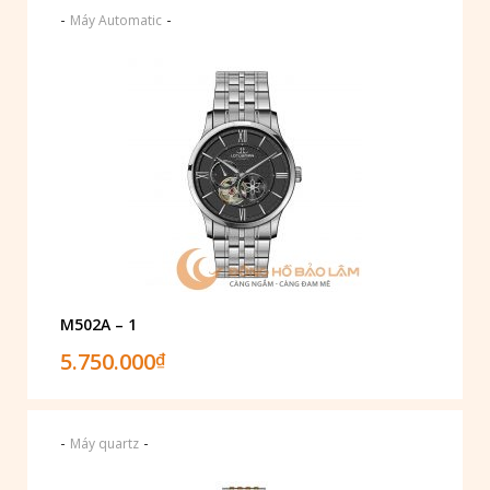
-
-
Máy Automatic
M502A – 1
5.750.000
₫
-
-
Máy quartz