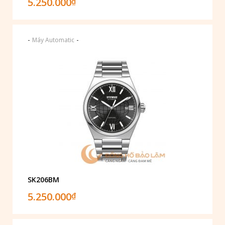
5.250.000
₫
-
-
Máy Automatic
SK206BM
5.250.000
₫