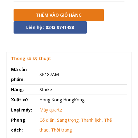
THÊM VÀO GIỎ HÀNG
Liên hệ : 0243 9741488
Thông số kỹ thuật
Mã sản
SK187AM
phẩm:
Hãng:
Starke
Xuất xứ:
Hong Kong HongKong
Loại máy:
Máy quartz
Phong
Cổ điển
,
Sang trọng
,
Thanh lịch
,
Thể
cách:
thao
,
Thời trang