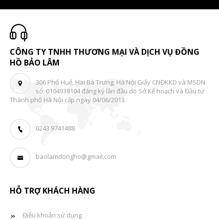
CÔNG TY TNHH THƯƠNG MẠI VÀ DỊCH VỤ ĐỒNG
HỒ BẢO LÂM
306 Phố Huế, Hai Bà Trưng, Hà Nội Giấy CNĐKKD và MSDN
số: 0104938104 đăng ký lần đầu do Sở Kế hoạch và Đầu tư
Thành phố Hà Nội cấp ngày 04/06/2013
0243 9741488
baolamdongho@gmail.com
HỖ TRỢ KHÁCH HÀNG
Điều khoản sử dụng