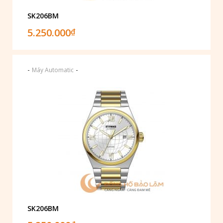
SK206BM
5.250.000
₫
-
-
Máy Automatic
SK206BM