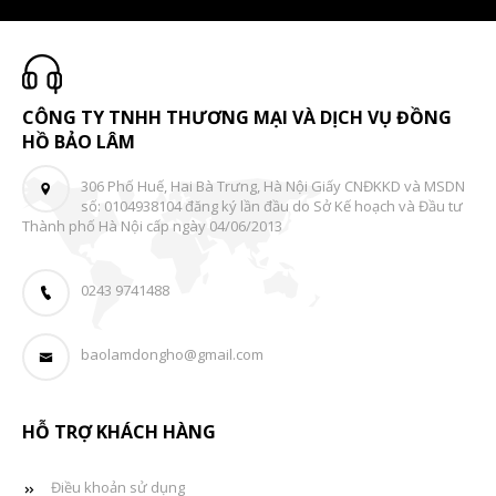
CÔNG TY TNHH THƯƠNG MẠI VÀ DỊCH VỤ ĐỒNG
HỒ BẢO LÂM
306 Phố Huế, Hai Bà Trưng, Hà Nội Giấy CNĐKKD và MSDN
số: 0104938104 đăng ký lần đầu do Sở Kế hoạch và Đầu tư
Thành phố Hà Nội cấp ngày 04/06/2013
0243 9741488
baolamdongho@gmail.com
HỖ TRỢ KHÁCH HÀNG
Điều khoản sử dụng