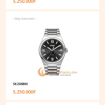
5.250.000
₫
-
-
Máy Automatic
SK206BM
5.250.000
₫