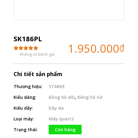
SK186PL
1.950.000
₫
Không có Đánh giá
Chi tiết sản phẩm
Thương hiệu:
STARKE
Kiểu dáng:
Đồng hồ đôi
,
Đồng hồ nữ
Kiểu dây:
Dây da
Loại máy:
Máy quartz
Trạng thái:
Còn hàng