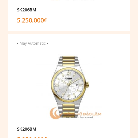
SK206BM
5.250.000
₫
-
-
Máy Automatic
SK206BM