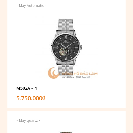
-
-
Máy Automatic
M502A – 1
5.750.000
₫
-
-
Máy quartz