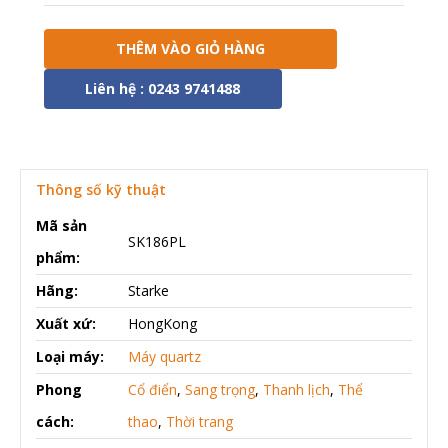
THÊM VÀO GIỎ HÀNG
Liên hệ : 0243 9741488
Thông số kỹ thuật
Mã sản
SK186PL
phẩm:
Hãng:
Starke
Xuất xứ:
HongKong
Loại máy:
Máy quartz
Phong
Cổ điển
,
Sang trọng
,
Thanh lịch
,
Thể
cách:
thao
,
Thời trang