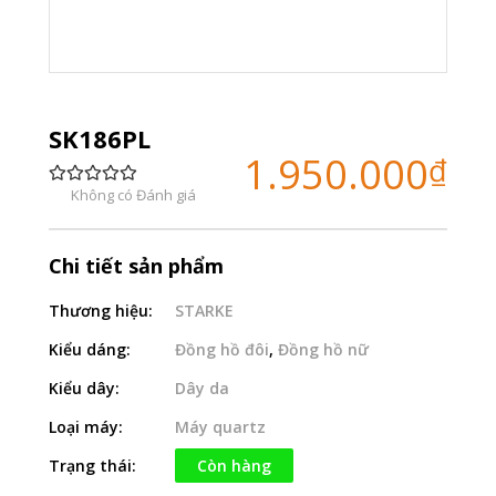
SK186PL
1.950.000
₫
Không có Đánh giá
Chi tiết sản phẩm
Thương hiệu:
STARKE
Kiểu dáng:
Đồng hồ đôi
,
Đồng hồ nữ
Kiểu dây:
Dây da
Loại máy:
Máy quartz
Trạng thái:
Còn hàng