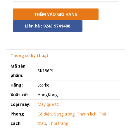
THÊM VÀO GIỎ HÀNG
Liên hệ : 0243 9741488
Thông số kỹ thuật
Mã sản
SK186PL
phẩm:
Hãng:
Starke
Xuất xứ:
HongKong
Loại máy:
Máy quartz
Phong
Cổ điển
,
Sang trọng
,
Thanh lịch
,
Thể
cách:
thao
,
Thời trang