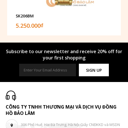
SK206BM
5.250.000
₫
Subscribe to our newsletter and receive 20% off for
your first shopping
SIGN UP
CÔNG TY TNHH THƯƠNG MẠI VÀ DỊCH VỤ ĐỒNG
HỒ BẢO LÂM
306 Phố Huế, Hai Bà Trưng, Hà Nội Giấy CNĐKKD và MSDN