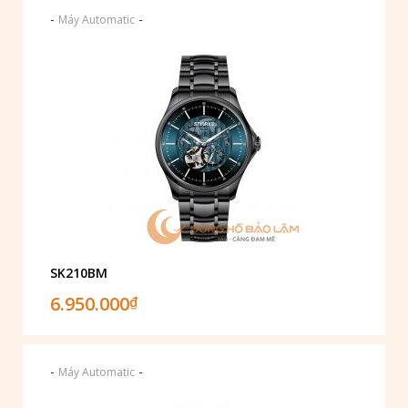
-
-
Máy Automatic
SK210BM
6.950.000
₫
-
-
Máy Automatic