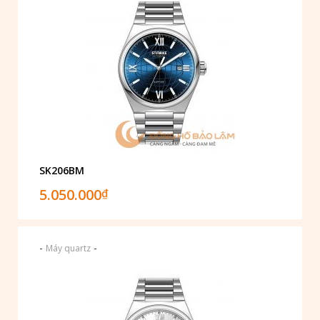
SK206BM
5.050.000
₫
-
-
Máy quartz