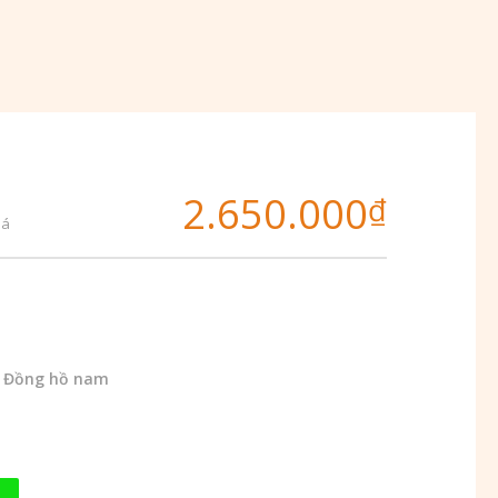
2.650.000
₫
iá
,
Đồng hồ nam