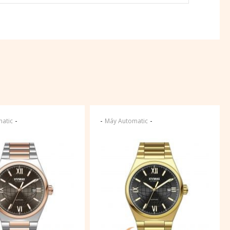
-
-
-
atic
Máy Automatic