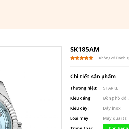
SK185AM
Không có Đánh g
Chi tiết sản phẩm
Thương hiệu:
STARKE
Kiểu dáng:
Đồng hồ đôi
Kiểu dây:
Dây inox
Loại máy:
Máy quartz
Trạng thái:
Còn hàng