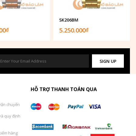
SK206BM
000
5.250.000
₫
₫
SIGN UP
HỖ TRỢ THANH TOÁN QUA
vận chuyển
và quy định
kiểm hàng