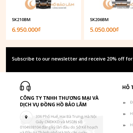
SK210BM
SK206BM
6.950.000
5.050.000
₫
₫
Subscribe to our newsletter and receive 20% off for
HỖ 
CÔNG TY TNHH THƯƠNG MẠI VÀ
Đ
DỊCH VỤ ĐỒNG HỒ BẢO LÂM
H
306 Phố Huế, Hai Bà Trưng, Hà Nội
Giấy CNĐKKD và MSDN số:
H
0104938104 đăng ký lần đầu do Sở Kế hoạch
và Đầu tư Thành phố Hà Nội cấp ngày