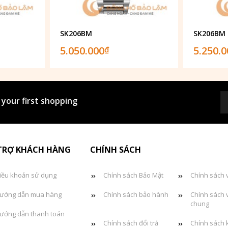
SK206BM
SK206BM
5.050.000
5.250.
₫
 your first shopping
TRỢ KHÁCH HÀNG
CHÍNH SÁCH
iều khoản sử dụng
Chính sách Bảo Mật
Chính sách 
ướng dẫn mua hàng
Chính sách bảo hành
Chính sách 
chung
ướng dẫn thanh toán
Chính sách đổi trả
Chính sách 