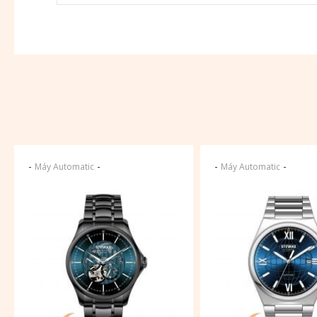
-
-
-
-
Máy Automatic
Máy Automatic