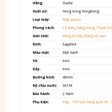
Hãng:
Starke
Xuất xứ:
Hong Kong HongKong
Loại máy:
Máy quartz
Phong cách:
Cổ điển
,
Sang trọng
,
Thanh lịc
Giới tính:
Đồng hồ đôi
,
Đồng hồ nam
Kính:
Sapphire
Màu mặt:
Mặt Xanh
Vỏ:
Inox
Dây:
Inox
Đường kính:
40mm
Độ chịu nước:
3ATM
Bảo hành:
2 Năm
Phụ kiện:
Hộp - Thẻ bảo hàng quốc tế - 