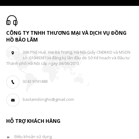
CÔNG TY TNHH THƯƠNG MẠI VÀ DỊCH VỤ ĐỒNG
HỒ BẢO LÂM
306 Phố Huế, Hai Bà Trưng, Hà Nội Giấy CNĐKKD và MSDN
số: 0104938104 đăng ký lần đầu do Sở Kế hoạch và Đầu tư
Thành phố Hà Nội cấp ngày 04/06/2013
0243 9741488
baolamdongho@gmail.com
HỖ TRỢ KHÁCH HÀNG
Điều khoản sử dụng