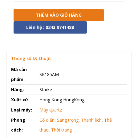
THÊM VÀO GIỎ HÀNG
Liên hệ : 0243 9741488
Thông số kỹ thuật
Mã sản
SK185AM
phẩm:
Hãng:
Starke
Xuất xứ:
Hong Kong HongKong
Loại máy:
Máy quartz
Phong
Cổ điển
,
Sang trọng
,
Thanh lịch
,
Thể
cách:
thao
,
Thời trang