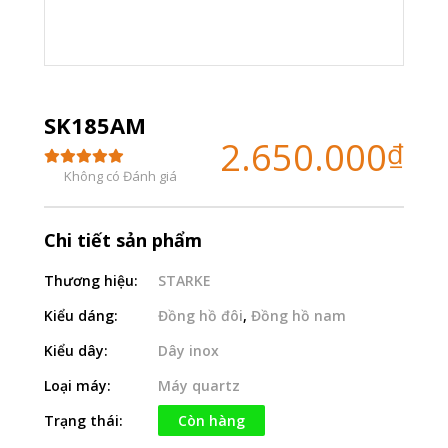
SK185AM
2.650.000
₫
Không có Đánh giá
Chi tiết sản phẩm
Thương hiệu:
STARKE
Kiểu dáng:
Đồng hồ đôi
,
Đồng hồ nam
Kiểu dây:
Dây inox
Loại máy:
Máy quartz
Trạng thái:
Còn hàng