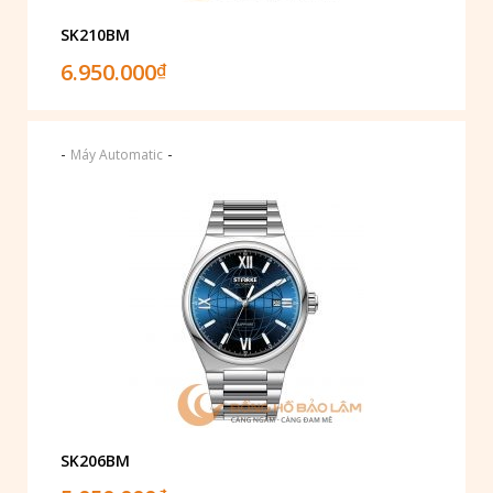
SK210BM
6.950.000
₫
-
-
Máy Automatic
SK206BM