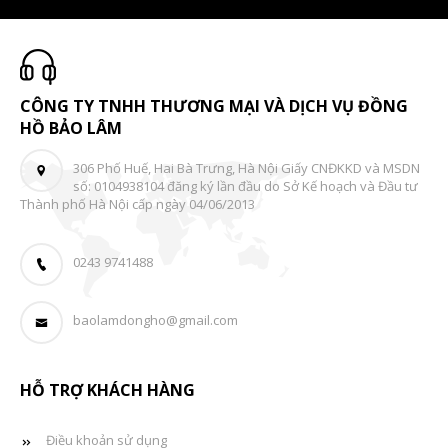
CÔNG TY TNHH THƯƠNG MẠI VÀ DỊCH VỤ ĐỒNG
HỒ BẢO LÂM
306 Phố Huế, Hai Bà Trưng, Hà Nội Giấy CNĐKKD và MSDN
số: 0104938104 đăng ký lần đầu do Sở Kế hoạch và Đầu tư
Thành phố Hà Nội cấp ngày 04/06/2013
0243 9741488
baolamdongho@gmail.com
HỖ TRỢ KHÁCH HÀNG
Điều khoản sử dụng