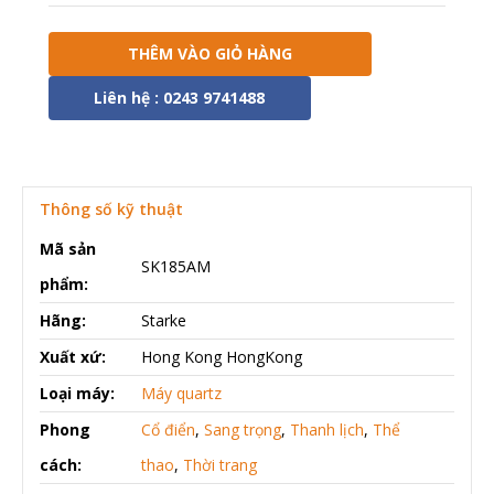
THÊM VÀO GIỎ HÀNG
Liên hệ : 0243 9741488
Thông số kỹ thuật
Mã sản
SK185AM
phẩm:
Hãng:
Starke
Xuất xứ:
Hong Kong HongKong
Loại máy:
Máy quartz
Phong
Cổ điển
,
Sang trọng
,
Thanh lịch
,
Thể
cách:
thao
,
Thời trang