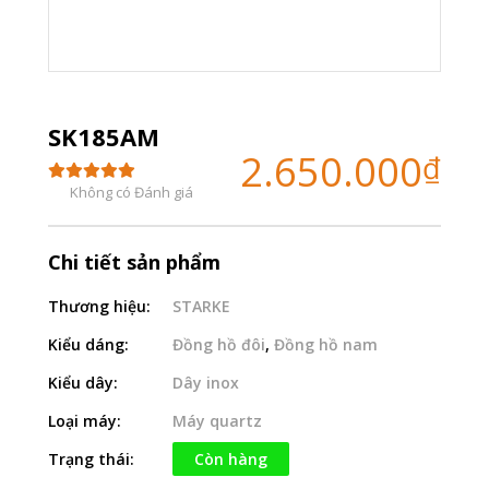
SK185AM
2.650.000
₫
Không có Đánh giá
Chi tiết sản phẩm
Thương hiệu:
STARKE
Kiểu dáng:
Đồng hồ đôi
,
Đồng hồ nam
Kiểu dây:
Dây inox
Loại máy:
Máy quartz
Trạng thái:
Còn hàng