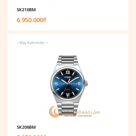
SK210BM
6.950.000
₫
-
-
Máy Automatic
SK206BM