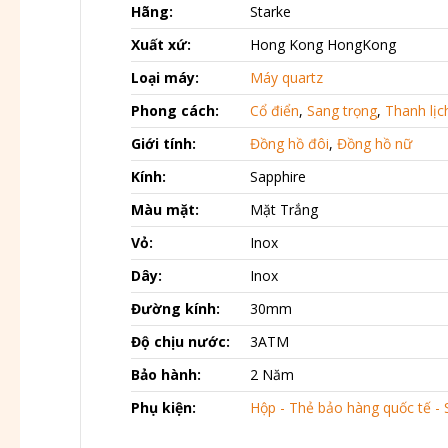
Hãng:
Starke
Xuất xứ:
Hong Kong HongKong
Loại máy:
Máy quartz
Phong cách:
Cổ điển
,
Sang trọng
,
Thanh lịc
Giới tính:
Đồng hồ đôi
,
Đồng hồ nữ
Kính:
Sapphire
Màu mặt:
Mặt Trắng
Vỏ:
Inox
Dây:
Inox
Đường kính:
30mm
Độ chịu nước:
3ATM
Bảo hành:
2 Năm
Phụ kiện:
Hộp - Thẻ bảo hàng quốc tế - 