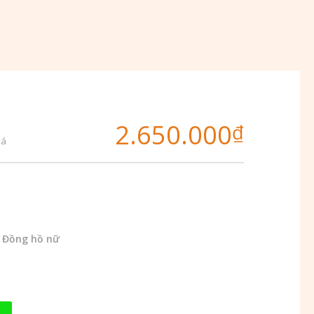
2.650.000
₫
iá
,
Đồng hồ nữ