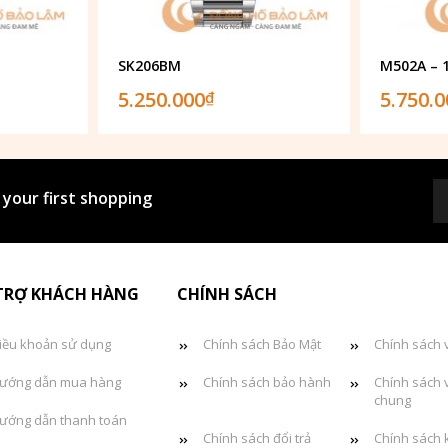
SK206BM
M502A – 
5.250.000
5.750.
₫
 your first shopping
TRỢ KHÁCH HÀNG
CHÍNH SÁCH
iều khoản sử dụng
Chính sách Bảo Mật
Chính sách 
ướng dẫn mua hàng
Chính sách bảo hành
Chính sách 
chung
ướng dẫn thanh toán
Chính sách đổi trả
Chính sách 