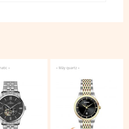
-
-
-
atic
Máy quartz