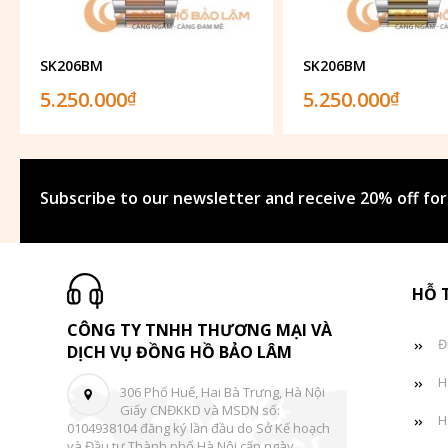
SK206BM
SK206BM
5.250.000
5.250.000
₫
₫
Subscribe to our newsletter and receive 20% off for
HỖ 
CÔNG TY TNHH THƯƠNG MẠI VÀ
Đ
DỊCH VỤ ĐỒNG HỒ BẢO LÂM
H
306 Phố Huế, Hai Bà Trưng, Hà Nội
Giấy CNĐKKD và MSDN số:
H
0104938104 đăng ký lần đầu do Sở Kế hoạch
và Đầu tư Thành phố Hà Nội cấp ngày