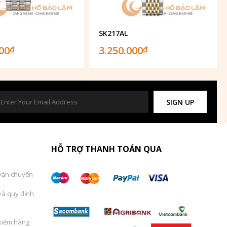
1
SK217AL
000
3.250.000
₫
₫
SIGN UP
HỖ TRỢ THANH TOÁN QUA
vận chuyển
và quy định
kiểm hàng