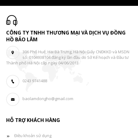
CÔNG TY TNHH THƯƠNG MẠI VÀ DỊCH VỤ ĐỒNG
HỒ BẢO LÂM
306 Phố Huế, Hai Bà Trưng, Hà Nội Giấy CNĐKKD và MSDN
số: 0104938104 đăng ký lần đầu do Sở Kế hoạch và Đầu tư
Thành phố Hà Nội cấp ngày 04/06/2013
0243 9741488
baolamdongho@gmail.com
HỖ TRỢ KHÁCH HÀNG
Điều khoản sử dụng