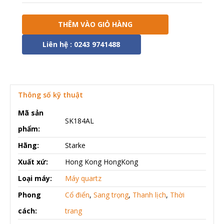
THÊM VÀO GIỎ HÀNG
Liên hệ : 0243 9741488
Thông số kỹ thuật
Mã sản
SK184AL
phẩm:
Hãng:
Starke
Xuất xứ:
Hong Kong HongKong
Loại máy:
Máy quartz
Phong
Cổ điển
,
Sang trọng
,
Thanh lịch
,
Thời
cách:
trang