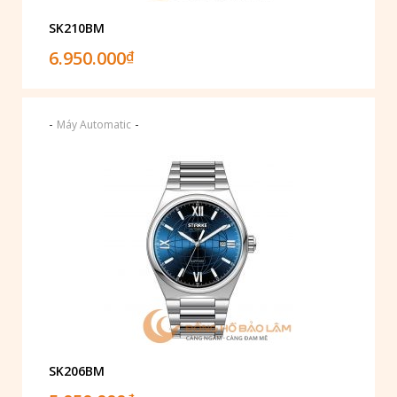
SK210BM
6.950.000
₫
-
-
Máy Automatic
SK206BM