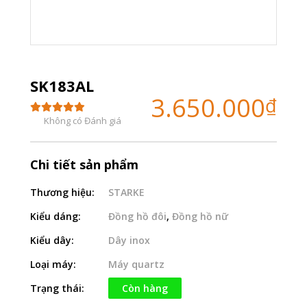
SK183AL
3.650.000
₫
Không có Đánh giá
Chi tiết sản phẩm
Thương hiệu:
STARKE
Kiểu dáng:
Đồng hồ đôi
,
Đồng hồ nữ
Kiểu dây:
Dây inox
Loại máy:
Máy quartz
Trạng thái:
Còn hàng