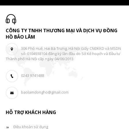
CÔNG TY TNHH THƯƠNG MẠI VÀ DỊCH VỤ ĐỒNG
HỒ BẢO LÂM
306 Phố Huế, Hai Bà Trưng, Hà Nội Giấy CNĐKKD và MSDN
số: 0104938104 đăng ký lần đầu do Sở Kế hoạch và Đầu tư
Thành phố Hà Nội cấp ngày 04/06/2013
0243 9741488
baolamdongho@gmail.com
HỖ TRỢ KHÁCH HÀNG
Điều khoản sử dụng