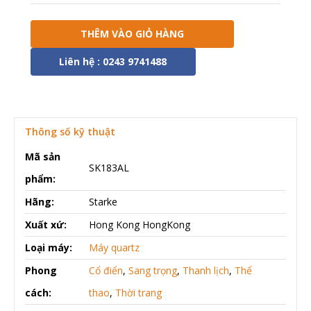
THÊM VÀO GIỎ HÀNG
Liên hệ : 0243 9741488
Thông số kỹ thuật
Mã sản
SK183AL
phẩm:
Hãng:
Starke
Xuất xứ:
Hong Kong HongKong
Loại máy:
Máy quartz
Phong
Cổ điển
,
Sang trọng
,
Thanh lịch
,
Thể
cách:
thao
,
Thời trang