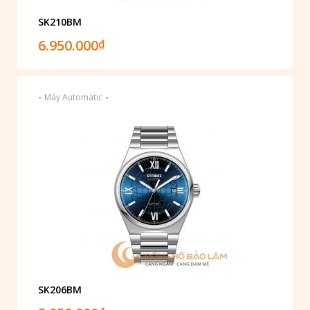
SK210BM
6.950.000
₫
-
-
Máy Automatic
SK206BM