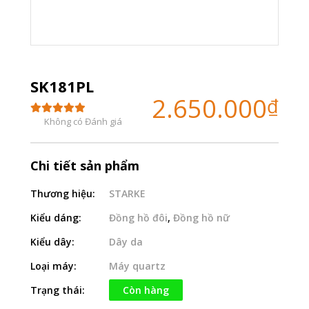
SK181PL
2.650.000
₫
Không có Đánh giá
Chi tiết sản phẩm
Thương hiệu:
STARKE
Kiểu dáng:
Đồng hồ đôi
,
Đồng hồ nữ
Kiểu dây:
Dây da
Loại máy:
Máy quartz
Trạng thái:
Còn hàng