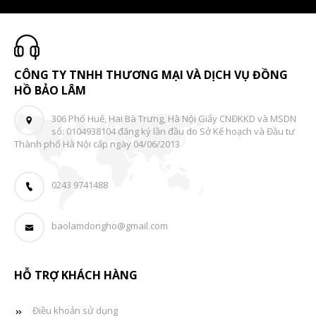
CÔNG TY TNHH THƯƠNG MẠI VÀ DỊCH VỤ ĐỒNG
HỒ BẢO LÂM
306 Phố Huế, Hai Bà Trưng, Hà Nội Giấy CNĐKKD và MSDN
số: 0104938104 đăng ký lần đầu do Sở Kế hoạch và Đầu tư
Thành phố Hà Nội cấp ngày 04/06/2013
0243 9741488
baolamdongho@gmail.com
HỖ TRỢ KHÁCH HÀNG
Điều khoản sử dụng