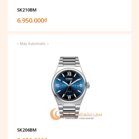
SK210BM
6.950.000
₫
-
-
Máy Automatic
SK206BM