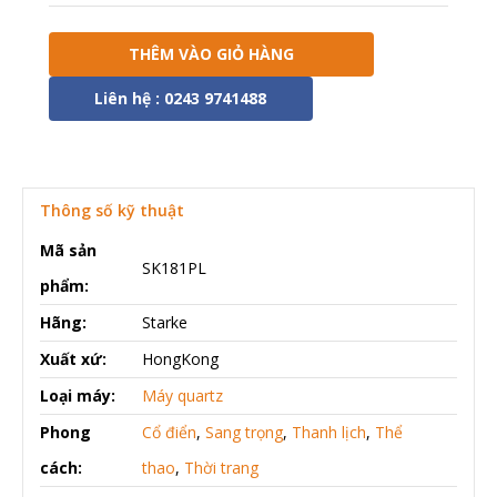
THÊM VÀO GIỎ HÀNG
Liên hệ : 0243 9741488
Thông số kỹ thuật
Mã sản
SK181PL
phẩm:
Hãng:
Starke
Xuất xứ:
HongKong
Loại máy:
Máy quartz
Phong
Cổ điển
,
Sang trọng
,
Thanh lịch
,
Thể
cách:
thao
,
Thời trang