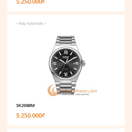
5.250.000
₫
-
-
Máy Automatic
SK206BM
5.250.000
₫