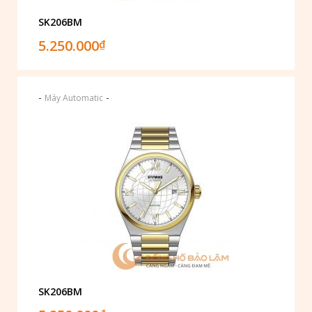
SK206BM
5.250.000
₫
-
-
Máy Automatic
SK206BM