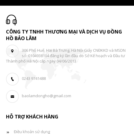
CÔNG TY TNHH THƯƠNG MẠI VÀ DỊCH VỤ ĐỒNG
HỒ BẢO LÂM
306 Phố Huế, Hai Bà Trưng, Hà Nội Giấy CNĐKKD và MSDN
số: 0104938104 đăng ký lần đầu do Sở Kế hoạch và Đầu tư
Thành phố Hà Nội cấp ngày 04/06/2013
0243 9741488
baolamdongho@gmail.com
HỖ TRỢ KHÁCH HÀNG
Điều khoản sử dụng