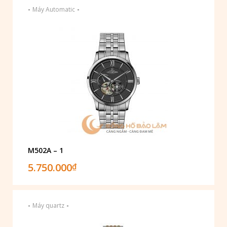
-
-
Máy Automatic
M502A – 1
5.750.000
₫
-
-
Máy quartz