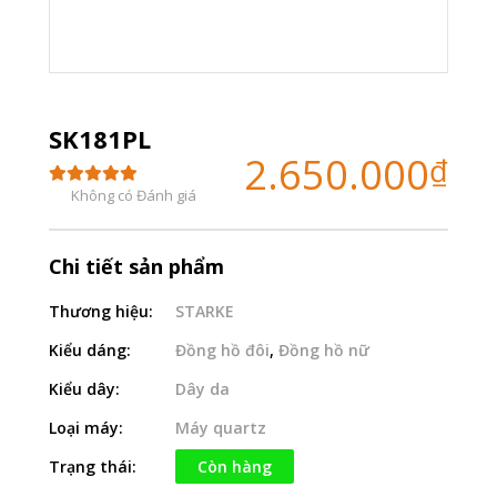
SK181PL
2.650.000
₫
Không có Đánh giá
Chi tiết sản phẩm
Thương hiệu:
STARKE
Kiểu dáng:
Đồng hồ đôi
,
Đồng hồ nữ
Kiểu dây:
Dây da
Loại máy:
Máy quartz
Trạng thái:
Còn hàng