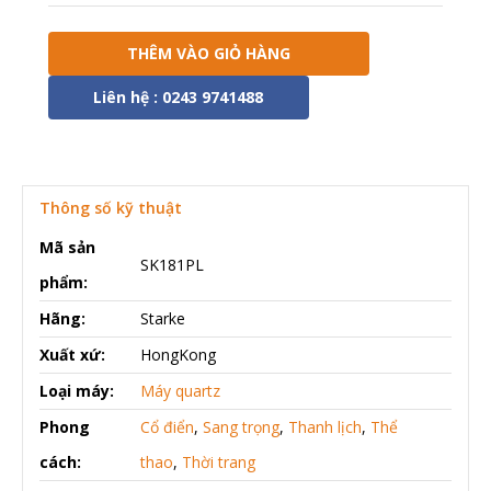
THÊM VÀO GIỎ HÀNG
Liên hệ : 0243 9741488
Thông số kỹ thuật
Mã sản
SK181PL
phẩm:
Hãng:
Starke
Xuất xứ:
HongKong
Loại máy:
Máy quartz
Phong
Cổ điển
,
Sang trọng
,
Thanh lịch
,
Thể
cách:
thao
,
Thời trang