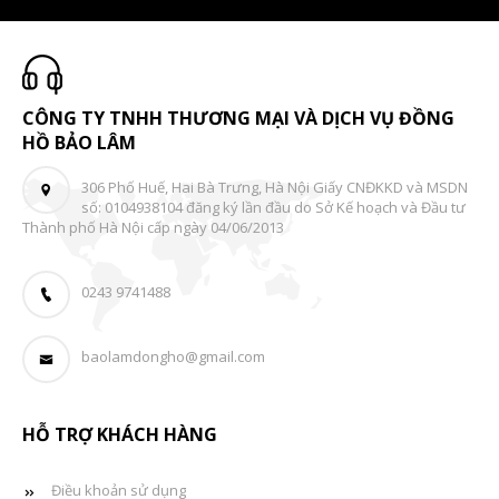
CÔNG TY TNHH THƯƠNG MẠI VÀ DỊCH VỤ ĐỒNG
HỒ BẢO LÂM
306 Phố Huế, Hai Bà Trưng, Hà Nội Giấy CNĐKKD và MSDN
số: 0104938104 đăng ký lần đầu do Sở Kế hoạch và Đầu tư
Thành phố Hà Nội cấp ngày 04/06/2013
0243 9741488
baolamdongho@gmail.com
HỖ TRỢ KHÁCH HÀNG
Điều khoản sử dụng