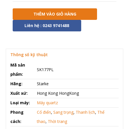
THÊM VÀO GIỎ HÀNG
Liên hệ : 0243 9741488
Thông số kỹ thuật
Mã sản
SK177PL
phẩm:
Hãng:
Starke
Xuất xứ:
Hong Kong HongKong
Loại máy:
Máy quartz
Phong
Cổ điển
,
Sang trọng
,
Thanh lịch
,
Thể
cách:
thao
,
Thời trang