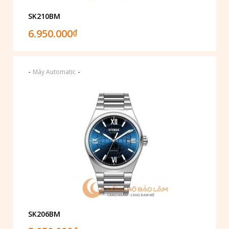
SK210BM
6.950.000
₫
-
-
Máy Automatic
SK206BM