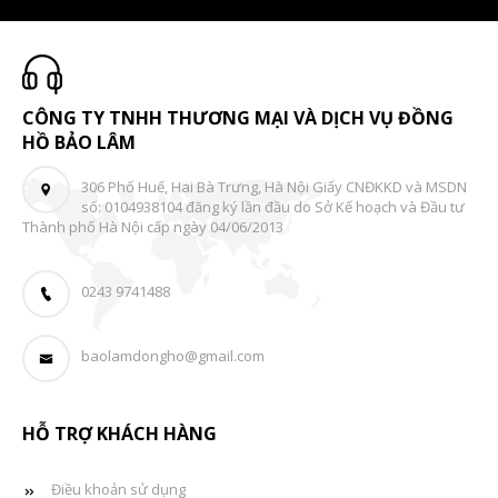
CÔNG TY TNHH THƯƠNG MẠI VÀ DỊCH VỤ ĐỒNG
HỒ BẢO LÂM
306 Phố Huế, Hai Bà Trưng, Hà Nội Giấy CNĐKKD và MSDN
số: 0104938104 đăng ký lần đầu do Sở Kế hoạch và Đầu tư
Thành phố Hà Nội cấp ngày 04/06/2013
0243 9741488
baolamdongho@gmail.com
HỖ TRỢ KHÁCH HÀNG
Điều khoản sử dụng