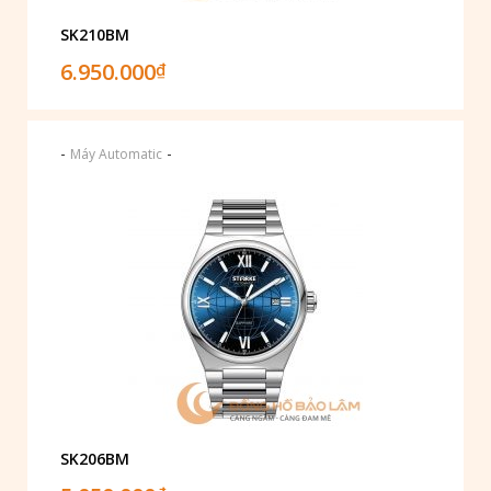
SK210BM
6.950.000
₫
-
-
Máy Automatic
SK206BM