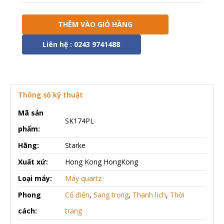
THÊM VÀO GIỎ HÀNG
Liên hệ : 0243 9741488
Thông số kỹ thuật
Mã sản
SK174PL
phẩm:
Hãng:
Starke
Xuất xứ:
Hong Kong HongKong
Loại máy:
Máy quartz
Phong
Cổ điển
,
Sang trọng
,
Thanh lịch
,
Thời
cách:
trang