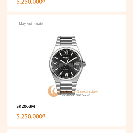
5.250.000
₫
-
-
Máy Automatic
SK206BM
5.250.000
₫