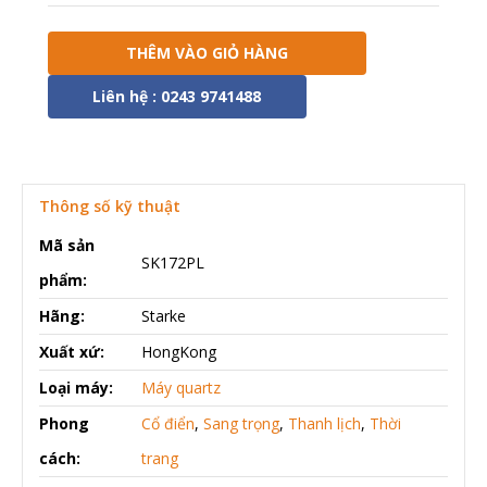
THÊM VÀO GIỎ HÀNG
Liên hệ : 0243 9741488
Thông số kỹ thuật
Mã sản
SK172PL
phẩm:
Hãng:
Starke
Xuất xứ:
HongKong
Loại máy:
Máy quartz
Phong
Cổ điển
,
Sang trọng
,
Thanh lịch
,
Thời
cách:
trang