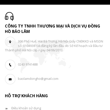
CÔNG TY TNHH THƯƠNG MẠI VÀ DỊCH VỤ ĐỒNG
HỒ BẢO LÂM
306 Phố Huế, Hai Bà Trưng, Hà Nội Giấy CNĐKKD và MSDN
số: 0104938104 đăng ký lần đầu do Sở Kế hoạch và Đầu tư
Thành phố Hà Nội cấp ngày 04/06/2013
0243 9741488
baolamdongho@gmail.com
HỖ TRỢ KHÁCH HÀNG
Điều khoản sử dụng