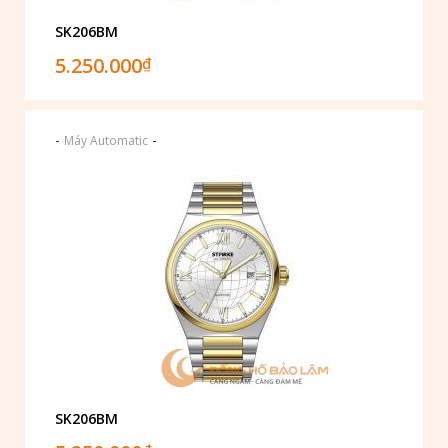
SK206BM
5.250.000
₫
-
-
Máy Automatic
SK206BM