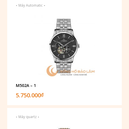
-
-
Máy Automatic
M502A – 1
5.750.000
₫
-
-
Máy quartz