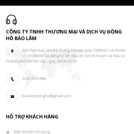
CÔNG TY TNHH THƯƠNG MẠI VÀ DỊCH VỤ ĐỒNG
HỒ BẢO LÂM
306 Phố Huế, Hai Bà Trưng, Hà Nội Giấy CNĐKKD và MSDN
số: 0104938104 đăng ký lần đầu do Sở Kế hoạch và Đầu tư
Thành phố Hà Nội cấp ngày 04/06/2013
0243 9741488
baolamdongho@gmail.com
HỖ TRỢ KHÁCH HÀNG
Điều khoản sử dụng