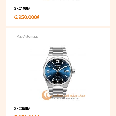
SK210BM
6.950.000
₫
-
-
Máy Automatic
SK206BM