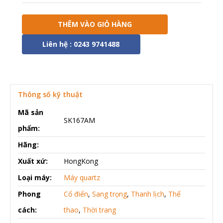
THÊM VÀO GIỎ HÀNG
Liên hệ : 0243 9741488
Thông số kỹ thuật
Mã sản
SK167AM
phẩm:
Hãng:
Xuất xứ:
HongKong
Loại máy:
Máy quartz
Phong
Cổ điển
,
Sang trọng
,
Thanh lịch
,
Thể
cách:
thao
,
Thời trang