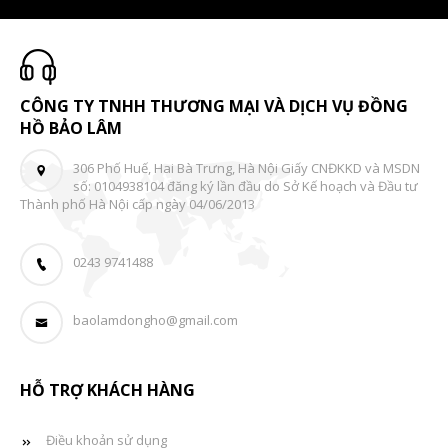
CÔNG TY TNHH THƯƠNG MẠI VÀ DỊCH VỤ ĐỒNG
HỒ BẢO LÂM
306 Phố Huế, Hai Bà Trưng, Hà Nội Giấy CNĐKKD và MSDN
số: 0104938104 đăng ký lần đầu do Sở Kế hoạch và Đầu tư
Thành phố Hà Nội cấp ngày 04/06/2013
0243 9741488
baolamdongho@gmail.com
HỖ TRỢ KHÁCH HÀNG
Điều khoản sử dụng