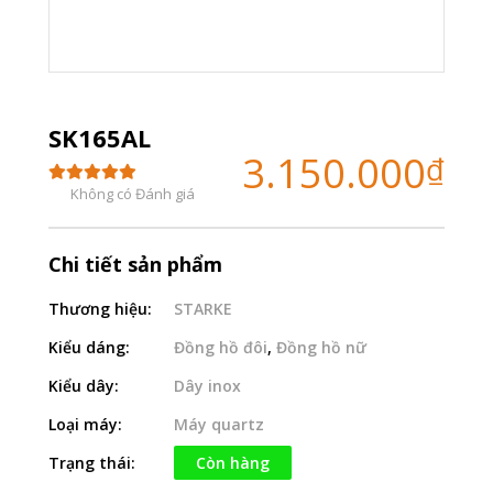
SK165AL
3.150.000
₫
Không có Đánh giá
Chi tiết sản phẩm
Thương hiệu:
STARKE
Kiểu dáng:
Đồng hồ đôi
,
Đồng hồ nữ
Kiểu dây:
Dây inox
Loại máy:
Máy quartz
Trạng thái:
Còn hàng