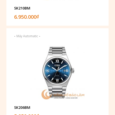
SK210BM
6.950.000
₫
-
-
Máy Automatic
SK206BM