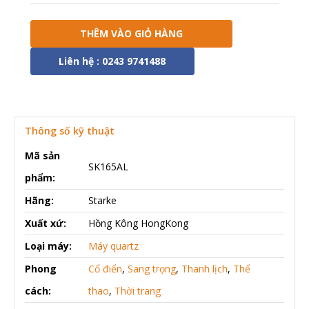
THÊM VÀO GIỎ HÀNG
Liên hệ : 0243 9741488
Thông số kỹ thuật
Mã sản
SK165AL
phẩm:
Hãng:
Starke
Xuất xứ:
Hồng Kông HongKong
Loại máy:
Máy quartz
Phong
Cổ điển
,
Sang trọng
,
Thanh lịch
,
Thể
cách:
thao
,
Thời trang