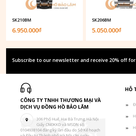
SK210BM
SK206BM
6.950.000
5.050.000
₫
₫
Subscribe to our newsletter and receive 20% off for
HỖ 
CÔNG TY TNHH THƯƠNG MẠI VÀ
Đ
DỊCH VỤ ĐỒNG HỒ BẢO LÂM
H
306 Phố Huế, Hai Bà Trưng, Hà Nội
Giấy CNĐKKD và MSDN số:
H
0104938104 đăng ký lần đầu do Sở Kế hoạch
và Đầu tư Thành phố Hà Nội cấp ngày