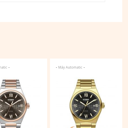
-
-
-
atic
Máy Automatic