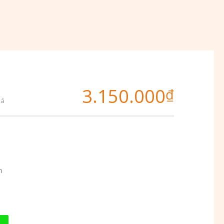
3.150.000
₫
iá
m