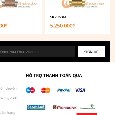
SK206BM
000
5.250.000
₫
₫
SIGN UP
HỖ TRỢ THANH TOÁN QUA
vận chuyển
và quy định
kiểm hàng