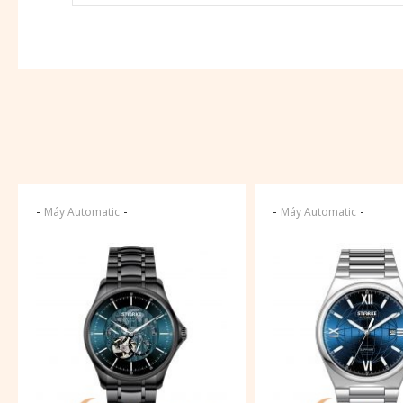
-
-
-
-
Máy Automatic
Máy Automatic