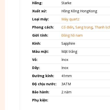
Hãng:
Starke
Xuất xứ:
Hồng Kông HongKong
Loại máy:
Máy quartz
Phong cách:
Cổ điển
,
Sang trọng
,
Thanh lịc
Giới tính:
Đồng hồ nam
Kính:
Sapphire
Màu mặt:
Mặt trắng
Vỏ:
Inox
Dây:
Inox
Đường kính:
41mm
Độ chịu nước:
3ATM
Bảo hành:
2 năm
Phụ kiện: