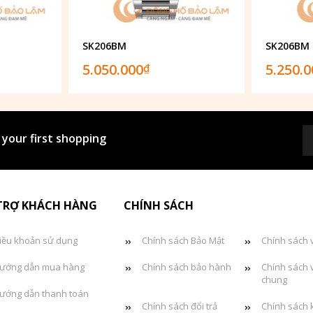
SK206BM
SK206BM
5.050.000
5.250.
₫
 your first shopping
TRỢ KHÁCH HÀNG
CHÍNH SÁCH
iều khoản sử dụng
Chính sách Bảo Mật
Chính sách 
ướng dẫn mua hàng
Chính sách bảo hành
Chính sách 
chung
ướng dẫn thanh toán
Chính sách đổi trả
Chính sách 