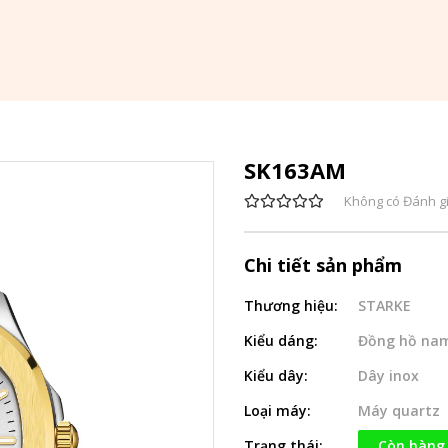
SK163AM
Không có Đánh g
Chi tiết sản phẩm
Thương hiệu:
STARKE
Kiểu dáng:
Đồng hồ na
Kiểu dây:
Dây inox
Loại máy:
Máy quartz
Trạng thái:
Còn hàng