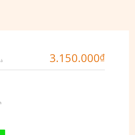
3.150.000
₫
iá
m