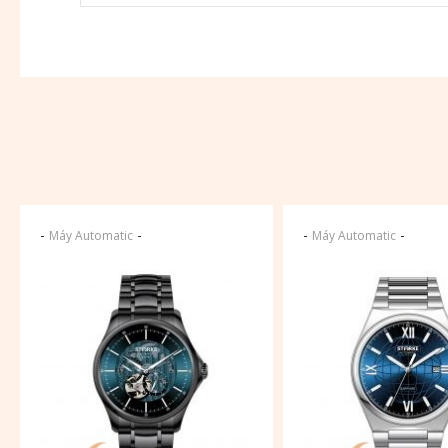
-
-
-
-
Máy Automatic
Máy Automatic