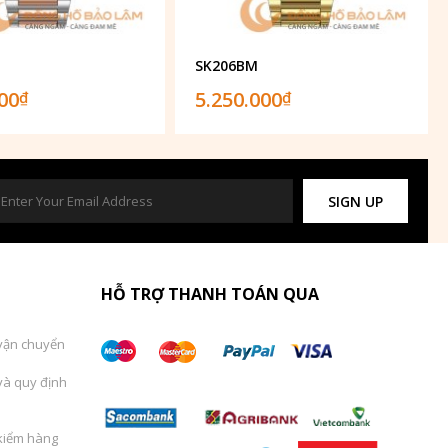
SK206BM
000
5.250.000
₫
₫
SIGN UP
HỖ TRỢ THANH TOÁN QUA
vận chuyển
và quy định
kiểm hàng