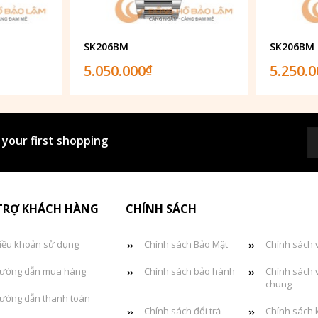
SK206BM
SK206BM
5.050.000
5.250.
₫
 your first shopping
TRỢ KHÁCH HÀNG
CHÍNH SÁCH
iều khoản sử dụng
Chính sách Bảo Mật
Chính sách 
ướng dẫn mua hàng
Chính sách bảo hành
Chính sách 
chung
ướng dẫn thanh toán
Chính sách đổi trả
Chính sách 