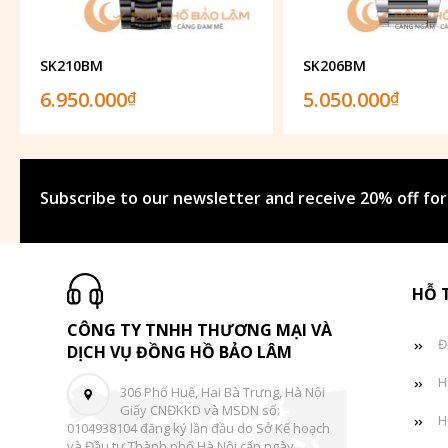
SK210BM
SK206BM
6.950.000
5.050.000
₫
₫
Subscribe to our newsletter and receive 20% off for
HỖ 
CÔNG TY TNHH THƯƠNG MẠI VÀ
Đ
DỊCH VỤ ĐỒNG HỒ BẢO LÂM
H
306 Phố Huế, Hai Bà Trưng, Hà Nội
Giấy CNĐKKD và MSDN số:
H
0104938104 đăng ký lần đầu do Sở Kế hoạch
và Đầu tư Thành phố Hà Nội cấp ngày