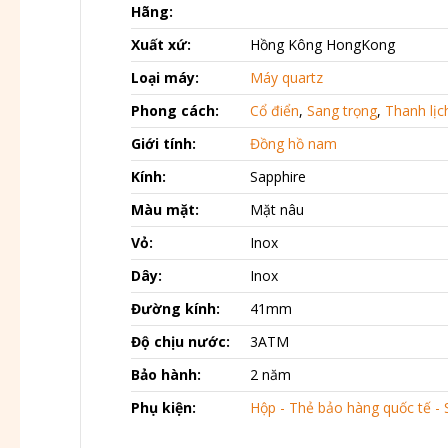
Hãng:
Xuất xứ:
Hồng Kông HongKong
Loại máy:
Máy quartz
Phong cách:
Cổ điển
,
Sang trọng
,
Thanh lịc
Giới tính:
Đồng hồ nam
Kính:
Sapphire
Màu mặt:
Mặt nâu
Vỏ:
Inox
Dây:
Inox
Đường kính:
41mm
Độ chịu nước:
3ATM
Bảo hành:
2 năm
Phụ kiện:
Hộp - Thẻ bảo hàng quốc tế - 