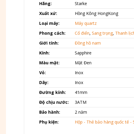
Hãng:
Starke
Xuất xứ:
Hồng Kông HongKong
Loại máy:
Máy quartz
Phong cách:
Cổ điển
,
Sang trọng
,
Thanh lịc
Giới tính:
Đồng hồ nam
Kính:
Sapphire
Màu mặt:
Mặt Đen
Vỏ:
Inox
Dây:
Inox
Đường kính:
41mm
Độ chịu nước:
3ATM
Bảo hành:
2 năm
Phụ kiện:
Hộp - Thẻ bảo hàng quốc tế - 