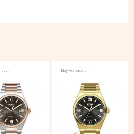
-
-
-
atic
Máy Automatic