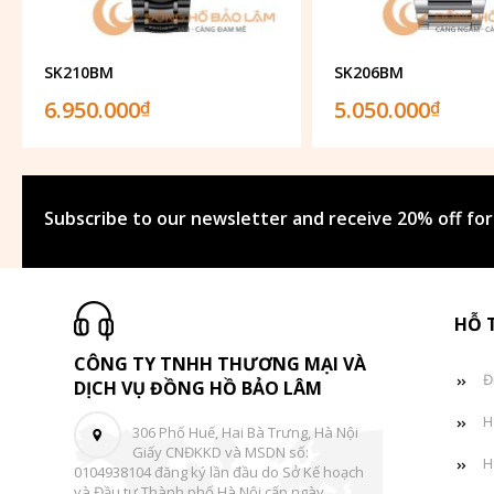
SK210BM
SK206BM
6.950.000
5.050.000
₫
₫
Subscribe to our newsletter and receive 20% off for
HỖ 
CÔNG TY TNHH THƯƠNG MẠI VÀ
Đ
DỊCH VỤ ĐỒNG HỒ BẢO LÂM
H
306 Phố Huế, Hai Bà Trưng, Hà Nội
Giấy CNĐKKD và MSDN số:
H
0104938104 đăng ký lần đầu do Sở Kế hoạch
và Đầu tư Thành phố Hà Nội cấp ngày