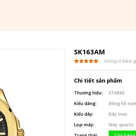
SK163AM
Không có Đánh g
Chi tiết sản phẩm
Thương hiệu:
STARKE
Kiểu dáng:
Đồng hồ na
Kiểu dây:
Dây inox
Loại máy:
Máy quartz
Trạng thái:
Còn hàng