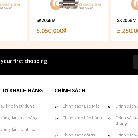
SK206BM
SK206BM
5.050.000
5.250.
₫
 your first shopping
TRỢ KHÁCH HÀNG
CHÍNH SÁCH
iều khoản sử dụng
Chính sách Bảo Mật
Chính sách 
ướng dẫn mua hàng
Chính sách bảo hành
Chính sách 
chung
ướng dẫn thanh toán
Chính sách đổi trả
Chính sách 