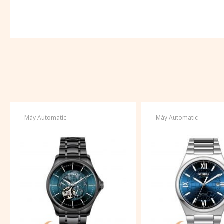
-
-
-
-
Máy Automatic
Máy Automatic