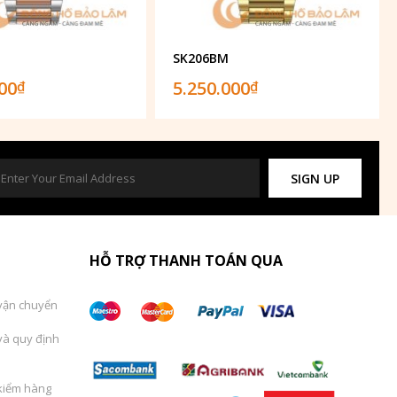
SK206BM
000
5.250.000
₫
₫
SIGN UP
HỖ TRỢ THANH TOÁN QUA
vận chuyển
và quy định
kiểm hàng