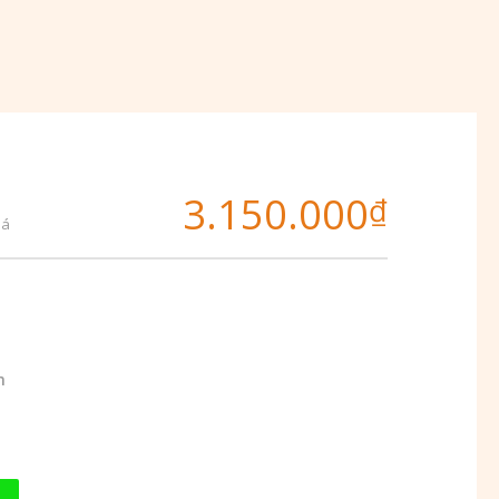
3.150.000
₫
iá
m