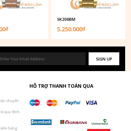
SK206BM
000
5.250.000
₫
₫
SIGN UP
HỖ TRỢ THANH TOÁN QUA
vận chuyển
và quy định
kiểm hàng