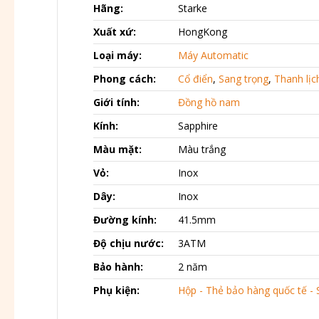
Hãng:
Starke
Xuất xứ:
HongKong
Loại máy:
Máy Automatic
Phong cách:
Cổ điển
,
Sang trọng
,
Thanh lịc
Giới tính:
Đồng hồ nam
Kính:
Sapphire
Màu mặt:
Màu trắng
Vỏ:
Inox
Dây:
Inox
Đường kính:
41.5mm
Độ chịu nước:
3ATM
Bảo hành:
2 năm
Phụ kiện:
Hộp - Thẻ bảo hàng quốc tế - 