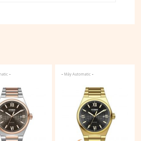
-
-
-
atic
Máy Automatic