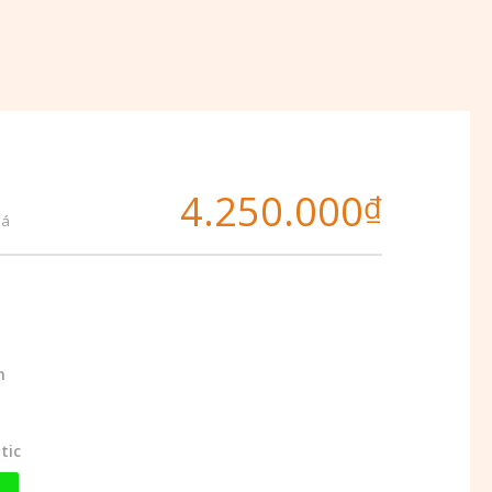
4.250.000
₫
iá
m
tic