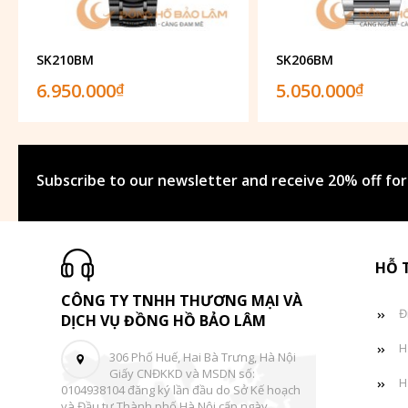
SK210BM
SK206BM
6.950.000
5.050.000
₫
₫
Subscribe to our newsletter and receive 20% off for
HỖ 
CÔNG TY TNHH THƯƠNG MẠI VÀ
Đ
DỊCH VỤ ĐỒNG HỒ BẢO LÂM
H
306 Phố Huế, Hai Bà Trưng, Hà Nội
Giấy CNĐKKD và MSDN số:
H
0104938104 đăng ký lần đầu do Sở Kế hoạch
và Đầu tư Thành phố Hà Nội cấp ngày