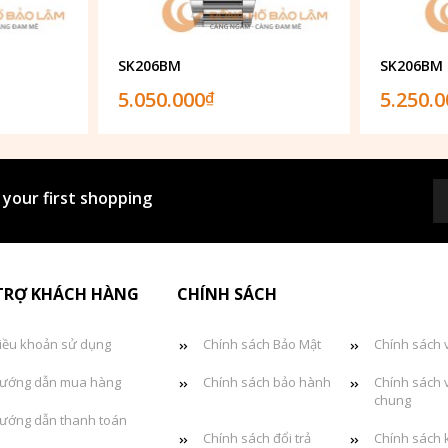
SK206BM
SK206BM
5.050.000
5.250.
₫
 your first shopping
TRỢ KHÁCH HÀNG
CHÍNH SÁCH
iều khoản sử dụng
Chính sách Bảo Mật
Chính sách 
ướng dẫn mua hàng
Chính sách bảo hành
Chính sách 
chung
ướng dẫn thanh toán
Chính sách đổi trả
Chính sách 