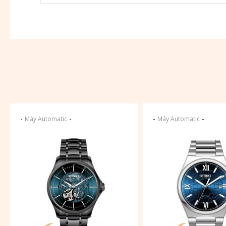
-
-
-
-
Máy Automatic
Máy Automatic