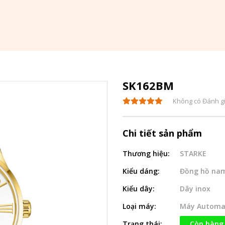
SK162BM
Không có Đánh g
Chi tiết sản phẩm
Thương hiệu:
STARKE
Kiểu dáng:
Đồng hồ na
Kiểu dây:
Dây inox
Loại máy:
Máy Automa
Trạng thái:
Còn hàng