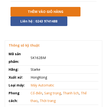
THÊM VÀO GIỎ HÀNG
Liên hệ : 0243 9741488
Thông số kỹ thuật
Mã sản
SK162BM
phẩm:
Hãng:
Starke
Xuất xứ:
HongKong
Loại máy:
Máy Automatic
Phong
Cổ điển
,
Sang trọng
,
Thanh lịch
,
Thể
cách:
thao
,
Thời trang