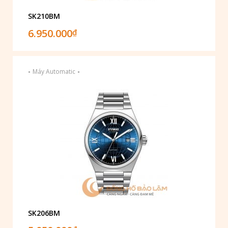
SK210BM
6.950.000
₫
-
-
Máy Automatic
SK206BM