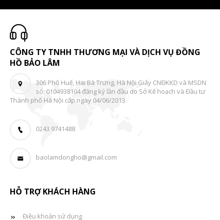
CÔNG TY TNHH THƯƠNG MẠI VÀ DỊCH VỤ ĐỒNG
HỒ BẢO LÂM
306 Phố Huế, Hai Bà Trưng, Hà Nội Giấy CNĐKKD và MSDN
số: 0104938104 đăng ký lần đầu do Sở Kế hoạch và Đầu tư
Thành phố Hà Nội cấp ngày 04/06/2013
0243 9741488
baolamdongho@gmail.com
HỖ TRỢ KHÁCH HÀNG
Điều khoản sử dụng