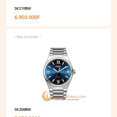
SK210BM
6.950.000
₫
-
-
Máy Automatic
SK206BM