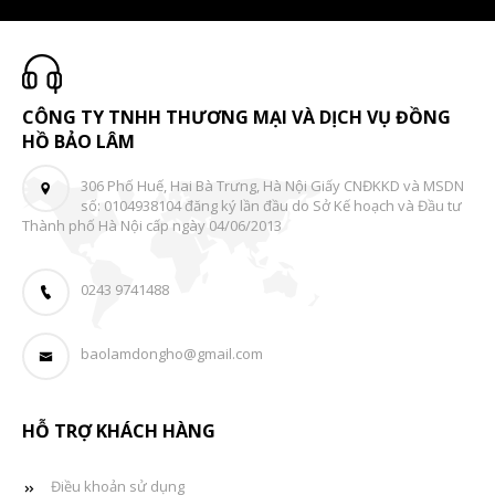
CÔNG TY TNHH THƯƠNG MẠI VÀ DỊCH VỤ ĐỒNG
HỒ BẢO LÂM
306 Phố Huế, Hai Bà Trưng, Hà Nội Giấy CNĐKKD và MSDN
số: 0104938104 đăng ký lần đầu do Sở Kế hoạch và Đầu tư
Thành phố Hà Nội cấp ngày 04/06/2013
0243 9741488
baolamdongho@gmail.com
HỖ TRỢ KHÁCH HÀNG
Điều khoản sử dụng