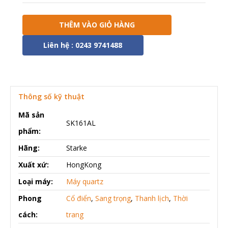
THÊM VÀO GIỎ HÀNG
Liên hệ : 0243 9741488
Thông số kỹ thuật
Mã sản
SK161AL
phẩm:
Hãng:
Starke
Xuất xứ:
HongKong
Loại máy:
Máy quartz
Phong
Cổ điển
,
Sang trọng
,
Thanh lịch
,
Thời
cách:
trang