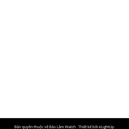
Bản quyền thuộc về Bảo Lâm Watch . Thiết kế bởi
eLightUp.