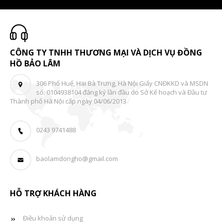
CÔNG TY TNHH THƯƠNG MẠI VÀ DỊCH VỤ ĐỒNG
HỒ BẢO LÂM
306 Phố Huế, Hai Bà Trưng, Hà Nội Giấy CNĐKKD và MSDN
số: 0104938104 đăng ký lần đầu do Sở Kế hoạch và Đầu tư
Thành phố Hà Nội cấp ngày 04/06/2013
0243 9741488
baolamdongho@gmail.com
HỖ TRỢ KHÁCH HÀNG
Điều khoản sử dụng