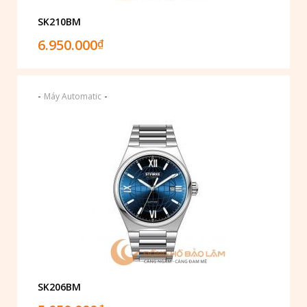
SK210BM
6.950.000
₫
-
-
Máy Automatic
SK206BM