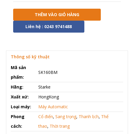
THÊM VÀO GIỎ HÀNG
Liên hệ : 0243 9741488
Thông số kỹ thuật
Mã sản
SK160BM
phẩm:
Hãng:
Starke
Xuất xứ:
HongKong
Loại máy:
Máy Automatic
Phong
Cổ điển
,
Sang trọng
,
Thanh lịch
,
Thể
cách:
thao
,
Thời trang