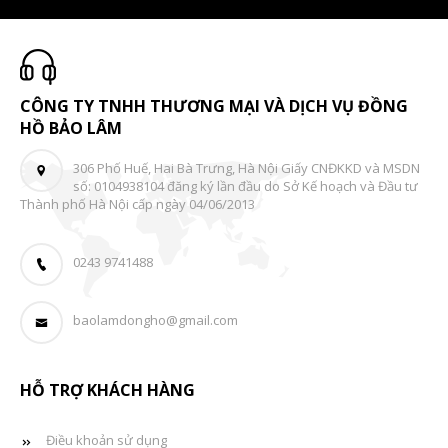
CÔNG TY TNHH THƯƠNG MẠI VÀ DỊCH VỤ ĐỒNG
HỒ BẢO LÂM
306 Phố Huế, Hai Bà Trưng, Hà Nội Giấy CNĐKKD và MSDN
số: 0104938104 đăng ký lần đầu do Sở Kế hoạch và Đầu tư
Thành phố Hà Nội cấp ngày 04/06/2013
0243 9741488
baolamdongho@gmail.com
HỖ TRỢ KHÁCH HÀNG
Điều khoản sử dụng