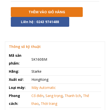
THÊM VÀO GIỎ HÀNG
Liên hệ : 0243 9741488
Thông số kỹ thuật
Mã sản
SK160BM
phẩm:
Hãng:
Starke
Xuất xứ:
HongKong
Loại máy:
Máy Automatic
Phong
Cổ điển
,
Sang trọng
,
Thanh lịch
,
Thể
cách:
thao
,
Thời trang