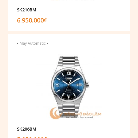
SK210BM
6.950.000
₫
-
-
Máy Automatic
SK206BM