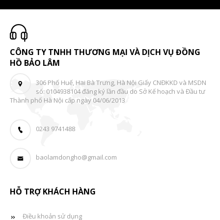
CÔNG TY TNHH THƯƠNG MẠI VÀ DỊCH VỤ ĐỒNG
HỒ BẢO LÂM
306 Phố Huế, Hai Bà Trưng, Hà Nội Giấy CNĐKKD và MSDN
số: 0104938104 đăng ký lần đầu do Sở Kế hoạch và Đầu tư
Thành phố Hà Nội cấp ngày 04/06/2013
0243 9741488
baolamdongho@gmail.com
HỖ TRỢ KHÁCH HÀNG
Điều khoản sử dụng