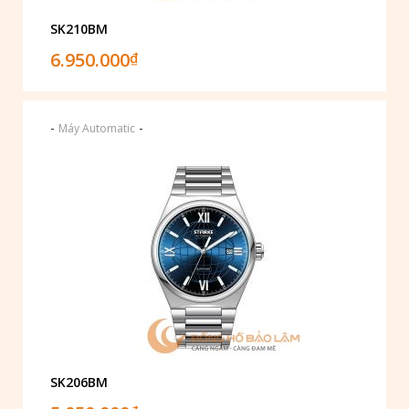
SK210BM
6.950.000
₫
-
-
Máy Automatic
SK206BM