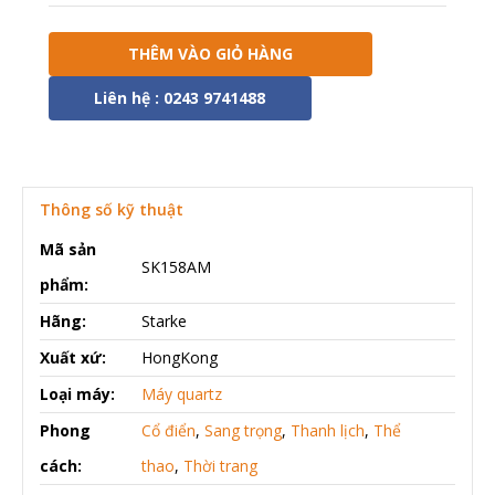
THÊM VÀO GIỎ HÀNG
Liên hệ : 0243 9741488
Thông số kỹ thuật
Mã sản
SK158AM
phẩm:
Hãng:
Starke
Xuất xứ:
HongKong
Loại máy:
Máy quartz
Phong
Cổ điển
,
Sang trọng
,
Thanh lịch
,
Thể
cách:
thao
,
Thời trang