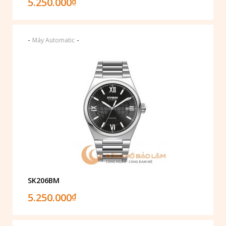
5.250.000
₫
-
-
Máy Automatic
SK206BM
5.250.000
₫