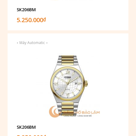
SK206BM
5.250.000
₫
-
-
Máy Automatic
SK206BM