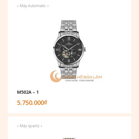
-
-
Máy Automatic
M502A – 1
5.750.000
₫
-
-
Máy quartz