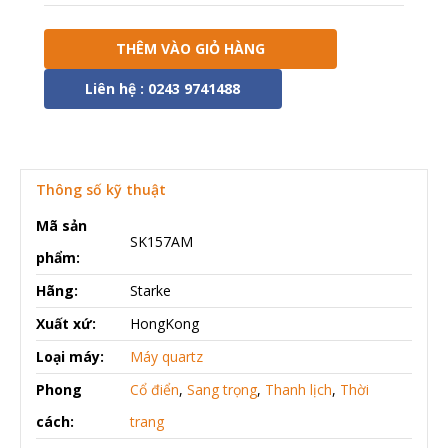
THÊM VÀO GIỎ HÀNG
Liên hệ : 0243 9741488
Thông số kỹ thuật
Mã sản
SK157AM
phẩm:
Hãng:
Starke
Xuất xứ:
HongKong
Loại máy:
Máy quartz
Phong
Cổ điển
,
Sang trọng
,
Thanh lịch
,
Thời
cách:
trang