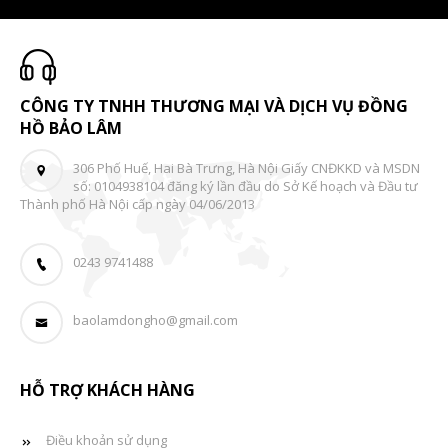
CÔNG TY TNHH THƯƠNG MẠI VÀ DỊCH VỤ ĐỒNG
HỒ BẢO LÂM
306 Phố Huế, Hai Bà Trưng, Hà Nội Giấy CNĐKKD và MSDN
số: 0104938104 đăng ký lần đầu do Sở Kế hoạch và Đầu tư
Thành phố Hà Nội cấp ngày 04/06/2013
0243 9741488
baolamdongho@gmail.com
HỖ TRỢ KHÁCH HÀNG
Điều khoản sử dụng