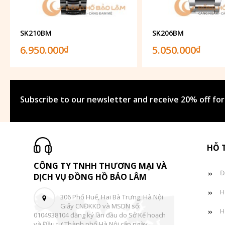
SK210BM
SK206BM
6.950.000
5.050.000
₫
₫
Subscribe to our newsletter and receive 20% off for
HỖ 
CÔNG TY TNHH THƯƠNG MẠI VÀ
Đ
DỊCH VỤ ĐỒNG HỒ BẢO LÂM
H
306 Phố Huế, Hai Bà Trưng, Hà Nội
Giấy CNĐKKD và MSDN số:
H
0104938104 đăng ký lần đầu do Sở Kế hoạch
và Đầu tư Thành phố Hà Nội cấp ngày