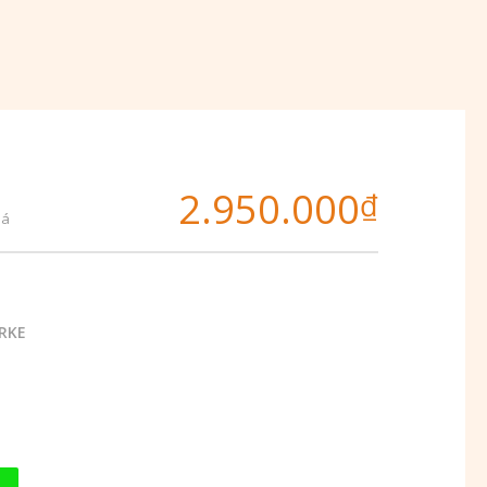
2.950.000
₫
iá
RKE