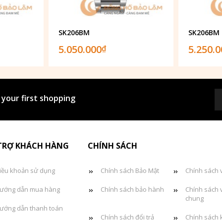
SK206BM
SK206BM
5.050.000
5.250.
₫
 your first shopping
TRỢ KHÁCH HÀNG
CHÍNH SÁCH
iều khoản sử dụng
Chính sách Bảo Mật
Chính sách 
ướng dẫn mua hàng
Chính sách bảo hành
Chính sách 
chung
ướng dẫn thanh toán
Chính sách đổi trả
Chính sách 