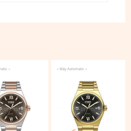
-
-
-
atic
Máy Automatic