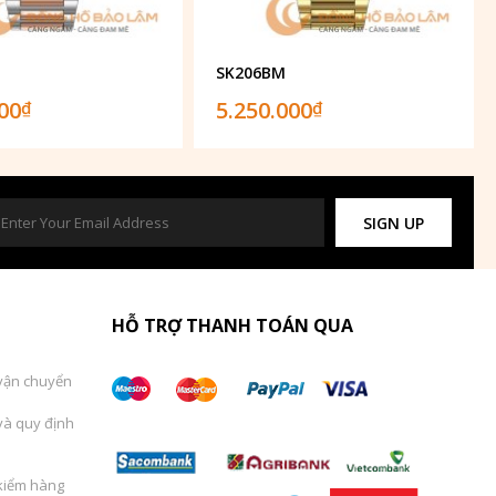
SK206BM
000
5.250.000
₫
₫
SIGN UP
HỖ TRỢ THANH TOÁN QUA
vận chuyển
và quy định
kiểm hàng