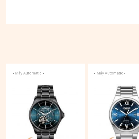
-
-
-
-
Máy Automatic
Máy Automatic