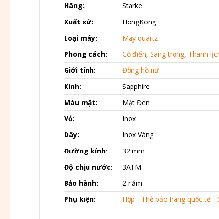
Hãng:
Starke
Xuất xứ:
HongKong
Loại máy:
Máy quartz
Phong cách:
Cổ điển
,
Sang trọng
,
Thanh lịc
Giới tính:
Đồng hồ nữ
Kính:
Sapphire
Màu mặt:
Mặt Đen
Vỏ:
Inox
Dây:
Inox Vàng
Đường kính:
32 mm
Độ chịu nước:
3ATM
Bảo hành:
2 năm
Phụ kiện:
Hộp - Thẻ bảo hàng quốc tế - 