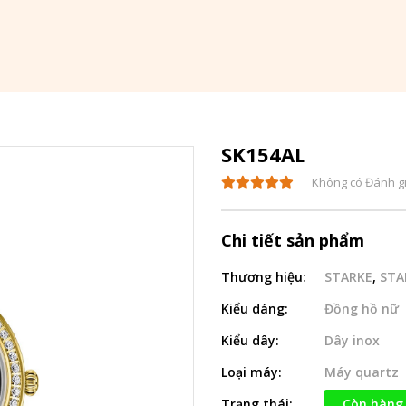
SK154AL
Không có Đánh g
Chi tiết sản phẩm
Thương hiệu:
STARKE
,
STA
Kiểu dáng:
Đồng hồ nữ
Kiểu dây:
Dây inox
Loại máy:
Máy quartz
Trạng thái:
Còn hàng