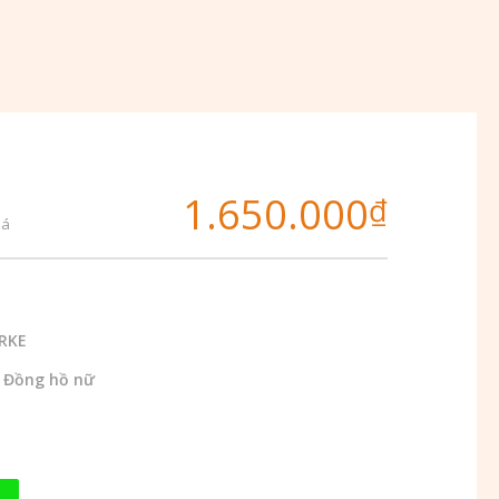
1.650.000
₫
iá
RKE
,
Đồng hồ nữ