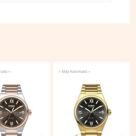
-
-
-
atic
Máy Automatic