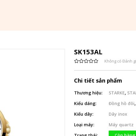
SK153AL
Không có Đánh g
Chi tiết sản phẩm
Thương hiệu:
STARKE
,
STA
Kiểu dáng:
Đồng hồ đôi
Kiểu dây:
Dây inox
Loại máy:
Máy quartz
Trạng thái:
Còn hàng