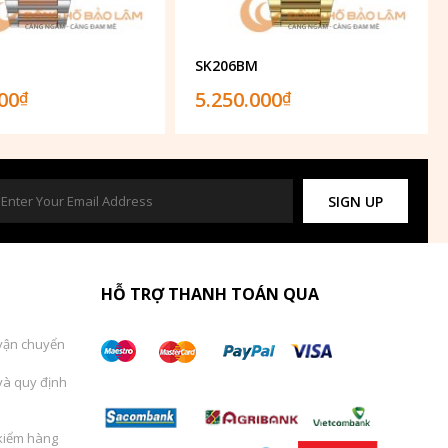
SK206BM
000
5.250.000
₫
₫
SIGN UP
HỖ TRỢ THANH TOÁN QUA
vận chuyển
và quy định
kiểm hàng