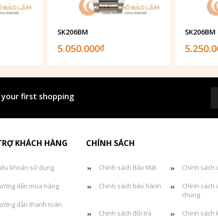
SK206BM
SK206BM
5.050.000
5.250.
₫
 your first shopping
TRỢ KHÁCH HÀNG
CHÍNH SÁCH
iều khoản sử dụng
Chính sách Bảo Mật
Chính sách 
ướng dẫn mua hàng
Chính sách bảo hành
Chính sách 
chung
ướng dẫn thanh toán
Chính sách đổi trả
Chính sách 