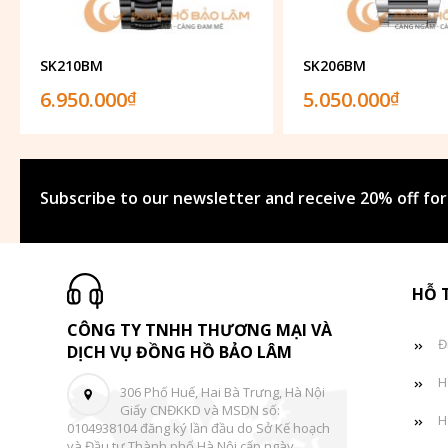
SK210BM
SK206BM
6.950.000
5.050.000
₫
₫
Subscribe to our newsletter and receive 20% off for
HỖ 
CÔNG TY TNHH THƯƠNG MẠI VÀ
Đ
DỊCH VỤ ĐỒNG HỒ BẢO LÂM
H
306 Phố Huế, Hai Bà Trưng, Hà Nội
Giấy CNĐKKD và MSDN số:
H
0104938104 đăng ký lần đầu do Sở Kế hoạch
và Đầu tư Thành phố Hà Nội cấp ngày