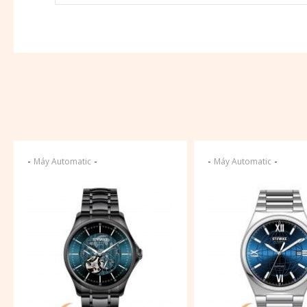
-
-
-
-
Máy Automatic
Máy Automatic