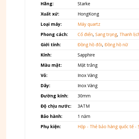
Hãng:
Starke
Xuất xứ:
HongKong
Loại máy:
Máy quartz
Phong cách:
Cổ điển
,
Sang trọng
,
Thanh lịc
Giới tính:
Đồng hồ đôi
,
Đồng hồ nữ
Kính:
Sapphire
Màu mặt:
Mặt trắng
Vỏ:
Inox Vàng
Dây:
Inox Vàng
Đường kính:
30mm
Độ chịu nước:
3ATM
Bảo hành:
1 năm
Phụ kiện:
Hộp - Thẻ bảo hàng quốc tế - 