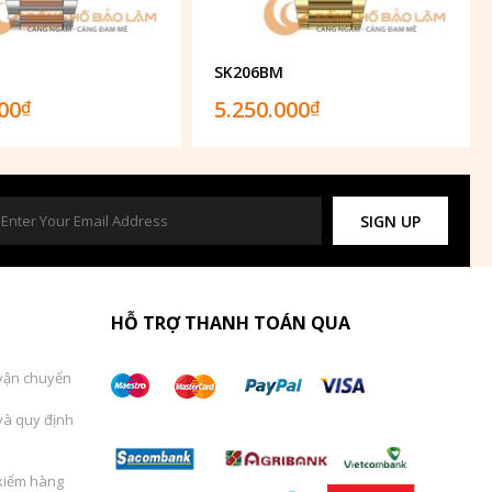
SK206BM
000
5.250.000
₫
₫
SIGN UP
HỖ TRỢ THANH TOÁN QUA
vận chuyển
và quy định
kiểm hàng