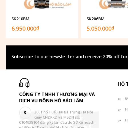
SK210BM
SK206BM
6.950.000
5.050.000
₫
₫
Subscribe to our newsletter and receive 20% off for
HỖ 
CÔNG TY TNHH THƯƠNG MẠI VÀ
Đ
DỊCH VỤ ĐỒNG HỒ BẢO LÂM
H
306 Phố Huế, Hai Bà Trưng, Hà Nội
Giấy CNĐKKD và MSDN số:
H
0104938104 đăng ký lần đầu do Sở Kế hoạch
và Đầu tư Thành phố Hà Nội cấp ngày