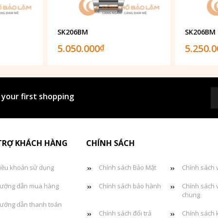
SK206BM
SK206BM
5.050.000
5.250.
₫
 your first shopping
TRỢ KHÁCH HÀNG
CHÍNH SÁCH
iều khoản sử dụng
Chính sách Bảo Mật
Chính sách 
ướng dẫn mua hàng
Chính sách bảo hành
Chính sách 
chung
ướng dẫn thanh toán
Chính sách đổi trả
Chính sách 