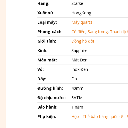
Hãng:
Starke
Xuất xứ:
HongKong
Loại máy:
Máy quartz
Phong cách:
Cổ điển
,
Sang trọng
,
Thanh lịc
Giới tính:
Đồng hồ đôi
Kính:
Sapphire
Màu mặt:
Mặt Đen
Vỏ:
Inox Đen
Dây:
Da
Đường kính:
40mm
Độ chịu nước:
3ATM
Bảo hành:
1 năm
Phụ kiện:
Hộp - Thẻ bảo hàng quốc tế - 