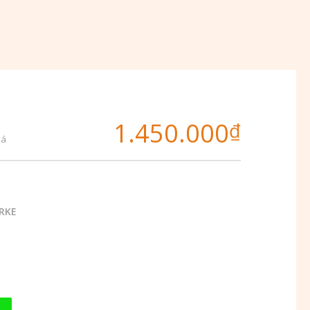
1.450.000
₫
iá
RKE