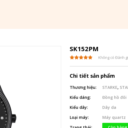
SK152PM
Không có Đánh g
Chi tiết sản phẩm
Thương hiệu:
STARKE
,
STA
Kiểu dáng:
Đồng hồ đôi
Kiểu dây:
Dây da
Loại máy:
Máy quartz
Trạng thái:
Còn hàng