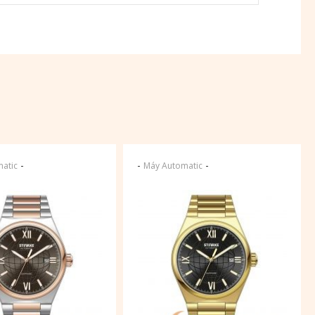
-
-
-
atic
Máy Automatic