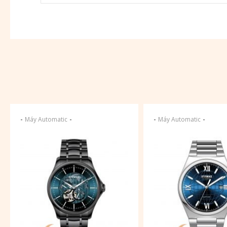
-
-
-
-
Máy Automatic
Máy Automatic