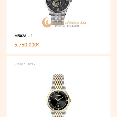
M502A – 1
5.750.000
₫
-
-
Máy quartz