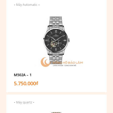
-
-
Máy Automatic
M502A – 1
5.750.000
₫
-
-
Máy quartz