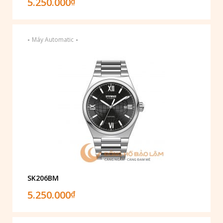
5.250.000
₫
-
-
Máy Automatic
SK206BM
5.250.000
₫