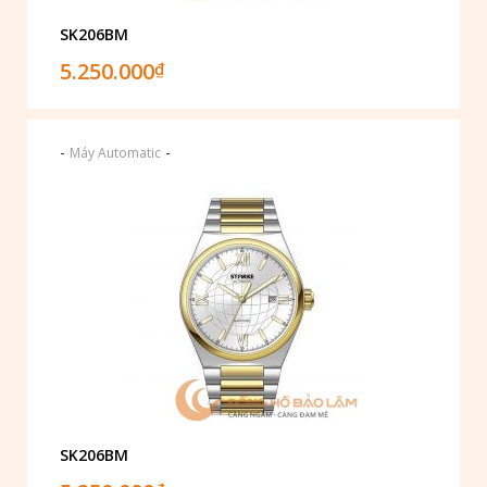
SK206BM
5.250.000
₫
-
-
Máy Automatic
SK206BM