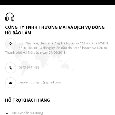
CÔNG TY TNHH THƯƠNG MẠI VÀ DỊCH VỤ ĐỒNG
HỒ BẢO LÂM
306 Phố Huế, Hai Bà Trưng, Hà Nội Giấy CNĐKKD và MSDN
số: 0104938104 đăng ký lần đầu do Sở Kế hoạch và Đầu tư
Thành phố Hà Nội cấp ngày 04/06/2013
0243 9741488
baolamdongho@gmail.com
HỖ TRỢ KHÁCH HÀNG
Điều khoản sử dụng