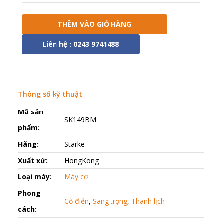
THÊM VÀO GIỎ HÀNG
Liên hệ : 0243 9741488
Thông số kỹ thuật
Mã sản
SK149BM
phẩm:
Hãng:
Starke
Xuất xứ:
HongKong
Loại máy:
Máy cơ
Phong
Cổ điển
,
Sang trọng
,
Thanh lịch
cách: