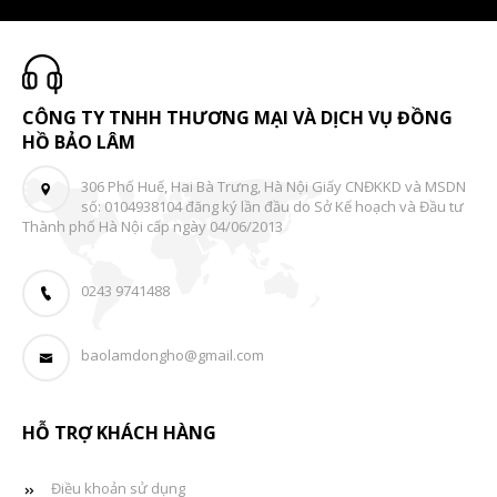
CÔNG TY TNHH THƯƠNG MẠI VÀ DỊCH VỤ ĐỒNG
HỒ BẢO LÂM
306 Phố Huế, Hai Bà Trưng, Hà Nội Giấy CNĐKKD và MSDN
số: 0104938104 đăng ký lần đầu do Sở Kế hoạch và Đầu tư
Thành phố Hà Nội cấp ngày 04/06/2013
0243 9741488
baolamdongho@gmail.com
HỖ TRỢ KHÁCH HÀNG
Điều khoản sử dụng