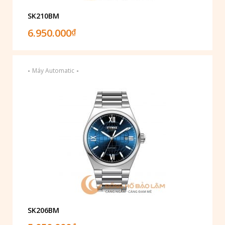
SK210BM
6.950.000
₫
-
-
Máy Automatic
SK206BM