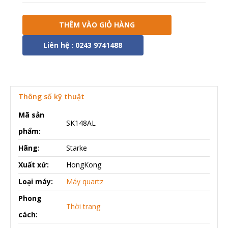
THÊM VÀO GIỎ HÀNG
Liên hệ : 0243 9741488
Thông số kỹ thuật
Mã sản
SK148AL
phẩm:
Hãng:
Starke
Xuất xứ:
HongKong
Loại máy:
Máy quartz
Phong
Thời trang
cách: