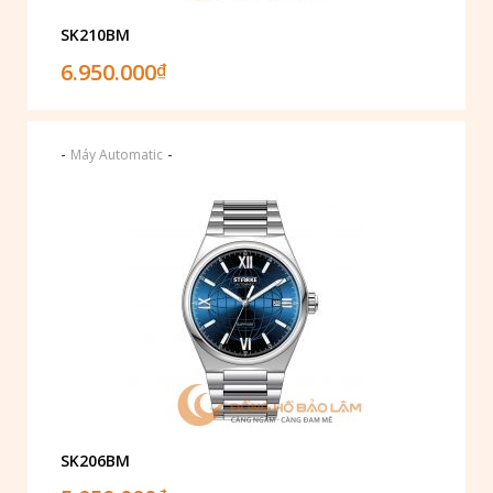
SK210BM
6.950.000
₫
-
-
Máy Automatic
SK206BM