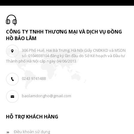
CÔNG TY TNHH THƯƠNG MẠI VÀ DỊCH VỤ ĐỒNG
HỒ BẢO LÂM
306 Phố Huế, Hai Bà Trưng, Hà Nội Giấy CNĐKKD và MSDN
số: 0104938104 đăng ký lần đầu do Sở Kế hoạch và Đầu tư
Thành phố Hà Nội cấp ngày 04/06/2013
0243 9741488
baolamdongho@gmail.com
HỖ TRỢ KHÁCH HÀNG
Điều khoản sử dụng