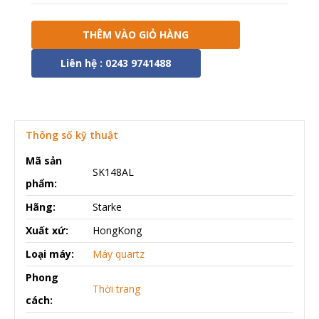
THÊM VÀO GIỎ HÀNG
Liên hệ : 0243 9741488
Thông số kỹ thuật
Mã sản
SK148AL
phẩm:
Hãng:
Starke
Xuất xứ:
HongKong
Loại máy:
Máy quartz
Phong
Thời trang
cách: