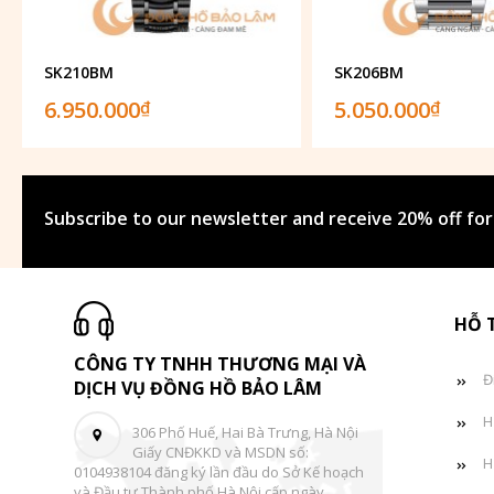
SK210BM
SK206BM
6.950.000
5.050.000
₫
₫
Subscribe to our newsletter and receive 20% off for
HỖ 
CÔNG TY TNHH THƯƠNG MẠI VÀ
Đ
DỊCH VỤ ĐỒNG HỒ BẢO LÂM
H
306 Phố Huế, Hai Bà Trưng, Hà Nội
Giấy CNĐKKD và MSDN số:
H
0104938104 đăng ký lần đầu do Sở Kế hoạch
và Đầu tư Thành phố Hà Nội cấp ngày