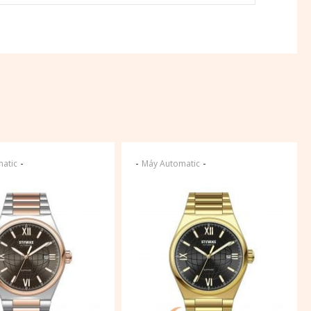
-
-
-
atic
Máy Automatic