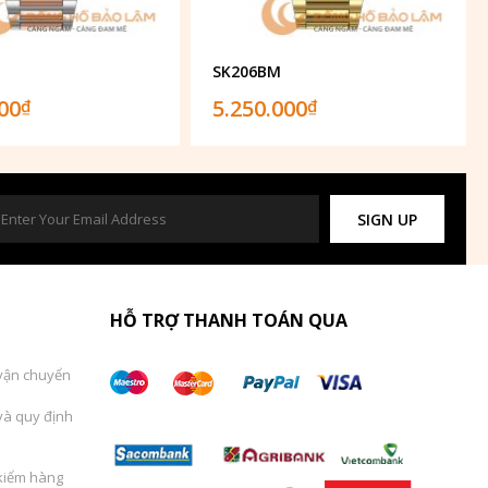
SK206BM
000
5.250.000
₫
₫
SIGN UP
HỖ TRỢ THANH TOÁN QUA
vận chuyển
và quy định
kiểm hàng