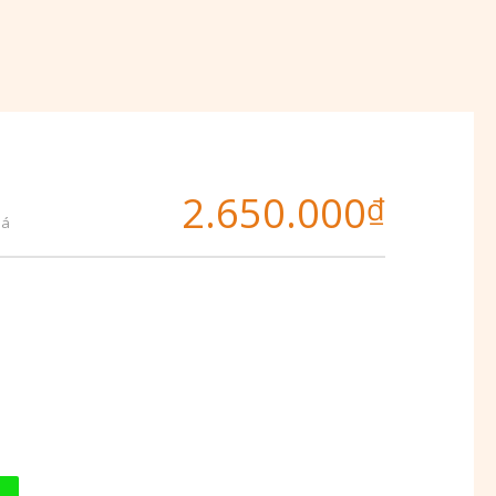
2.650.000
₫
iá