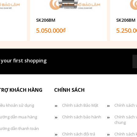
SK206BM
SK206BM
5.050.000
5.250.
₫
 your first shopping
TRỢ KHÁCH HÀNG
CHÍNH SÁCH
iều khoản sử dụng
Chính sách Bảo Mật
Chính sách 
ướng dẫn mua hàng
Chính sách bảo hành
Chính sách 
chung
ướng dẫn thanh toán
Chính sách đổi trả
Chính sách 