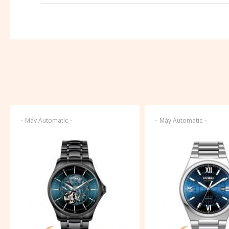
-
-
-
-
Máy Automatic
Máy Automatic