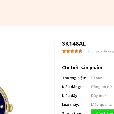
SK148AL
Không có Đánh g
Chi tiết sản phẩm
Thương hiệu:
STARKE
Kiểu dáng:
Đồng hồ nữ
Kiểu dây:
Dây inox
Loại máy:
Máy quartz
Trạng thái:
Còn hàng