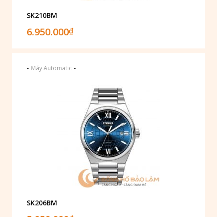
SK210BM
6.950.000
₫
-
-
Máy Automatic
SK206BM