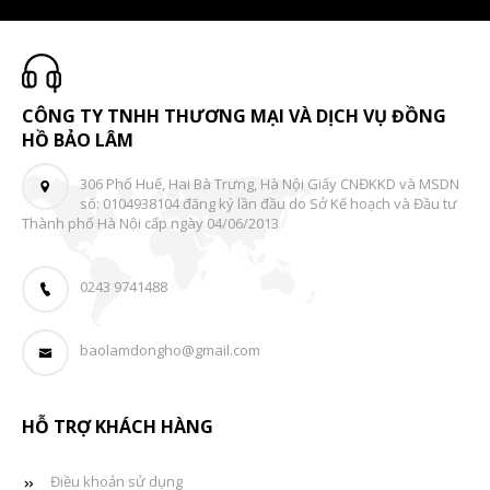
CÔNG TY TNHH THƯƠNG MẠI VÀ DỊCH VỤ ĐỒNG
HỒ BẢO LÂM
306 Phố Huế, Hai Bà Trưng, Hà Nội Giấy CNĐKKD và MSDN
số: 0104938104 đăng ký lần đầu do Sở Kế hoạch và Đầu tư
Thành phố Hà Nội cấp ngày 04/06/2013
0243 9741488
baolamdongho@gmail.com
HỖ TRỢ KHÁCH HÀNG
Điều khoản sử dụng