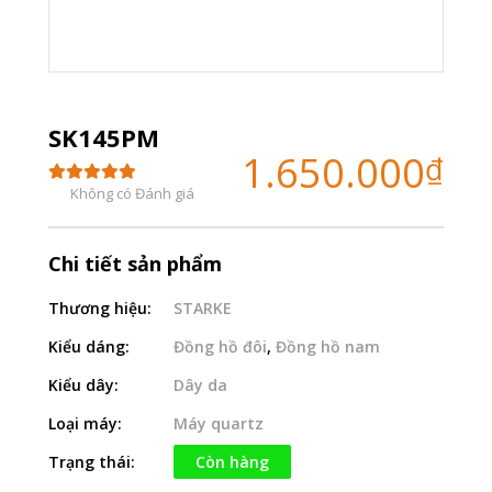
SK145PM
1.650.000
₫
Không có Đánh giá
Chi tiết sản phẩm
Thương hiệu:
STARKE
Kiểu dáng:
Đồng hồ đôi
,
Đồng hồ nam
Kiểu dây:
Dây da
Loại máy:
Máy quartz
Trạng thái:
Còn hàng