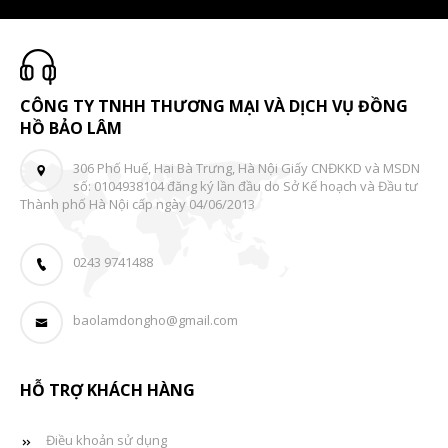
CÔNG TY TNHH THƯƠNG MẠI VÀ DỊCH VỤ ĐỒNG
HỒ BẢO LÂM
306 Phố Huế, Hai Bà Trưng, Hà Nội Giấy CNĐKKD và MSDN
số: 0104938104 đăng ký lần đầu do Sở Kế hoạch và Đầu tư
Thành phố Hà Nội cấp ngày 04/06/2013
0243 9741488
baolamdongho@gmail.com
HỖ TRỢ KHÁCH HÀNG
Điều khoản sử dụng