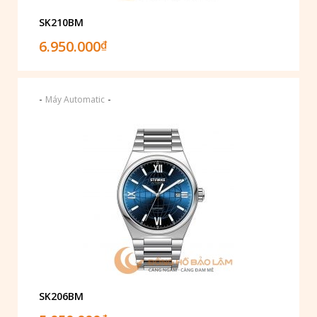
SK210BM
6.950.000
₫
-
-
Máy Automatic
SK206BM