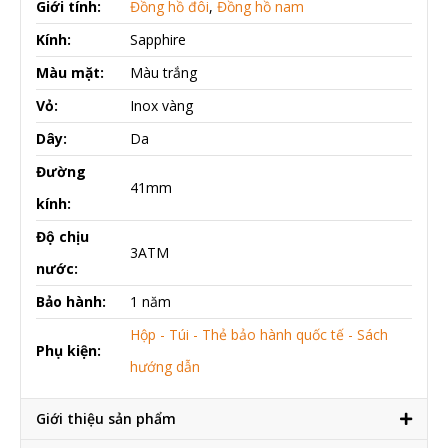
Giới tính:
Đồng hồ đôi
,
Đồng hồ nam
Kính:
Sapphire
Màu mặt:
Màu trắng
Vỏ:
Inox vàng
Dây:
Da
Đường
41mm
kính:
Độ chịu
3ATM
nước:
Bảo hành:
1 năm
Hộp - Túi - Thẻ bảo hành quốc tế - Sách
Phụ kiện:
hướng dẫn
Giới thiệu sản phẩm