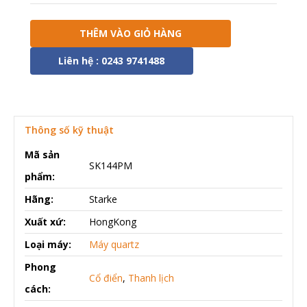
THÊM VÀO GIỎ HÀNG
Liên hệ : 0243 9741488
Thông số kỹ thuật
Mã sản
SK144PM
phẩm:
Hãng:
Starke
Xuất xứ:
HongKong
Loại máy:
Máy quartz
Phong
Cổ điển
,
Thanh lịch
cách: