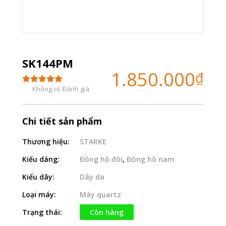
SK144PM
1.850.000
₫
Không có Đánh giá
Chi tiết sản phẩm
Thương hiệu:
STARKE
Kiểu dáng:
Đồng hồ đôi
,
Đồng hồ nam
Kiểu dây:
Dây da
Loại máy:
Máy quartz
Trạng thái:
Còn hàng