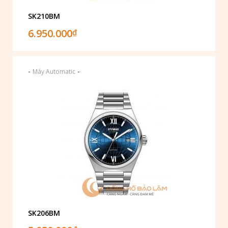
SK210BM
6.950.000
₫
-
-
Máy Automatic
SK206BM