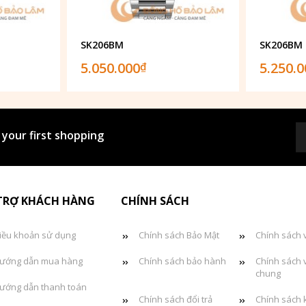
SK206BM
SK206BM
5.050.000
5.250.
₫
 your first shopping
TRỢ KHÁCH HÀNG
CHÍNH SÁCH
iều khoản sử dụng
Chính sách Bảo Mật
Chính sách 
ướng dẫn mua hàng
Chính sách bảo hành
Chính sách 
chung
ướng dẫn thanh toán
Chính sách đổi trả
Chính sách 