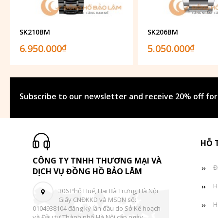
SK210BM
SK206BM
6.950.000
5.050.000
₫
₫
Subscribe to our newsletter and receive 20% off for
HỖ 
CÔNG TY TNHH THƯƠNG MẠI VÀ
Đ
DỊCH VỤ ĐỒNG HỒ BẢO LÂM
H
306 Phố Huế, Hai Bà Trưng, Hà Nội
Giấy CNĐKKD và MSDN số:
H
0104938104 đăng ký lần đầu do Sở Kế hoạch
và Đầu tư Thành phố Hà Nội cấp ngày