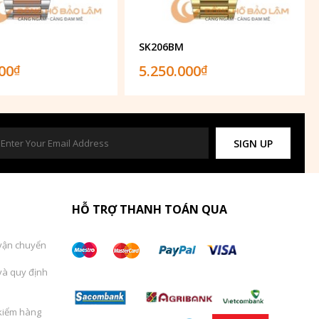
SK206BM
000
5.250.000
₫
₫
SIGN UP
HỖ TRỢ THANH TOÁN QUA
vận chuyển
và quy định
kiểm hàng