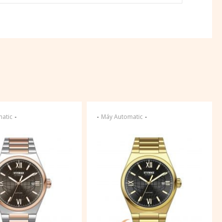
-
-
-
atic
Máy Automatic