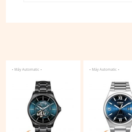
-
-
-
-
Máy Automatic
Máy Automatic