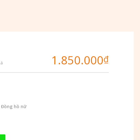
1.850.000
₫
iá
,
Đồng hồ nữ