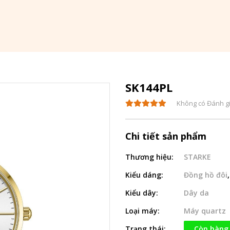
SK144PL
Không có Đánh g
Chi tiết sản phẩm
Thương hiệu:
STARKE
Kiểu dáng:
Đồng hồ đôi
Kiểu dây:
Dây da
Loại máy:
Máy quartz
Trạng thái:
Còn hàng