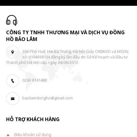
CÔNG TY TNHH THƯƠNG MẠI VÀ DỊCH VỤ ĐỒNG
HỒ BẢO LÂM
306 Phố Huế, Hai Bà Trưng, Hà Nội Giấy CNĐKKD và MSDN
số: 0104938104 đăng ký lần đầu do Sở Kế hoạch và Đầu tư
Thành phố Hà Nội cấp ngày 04/06/2013
0243 9741488
baolamdongho@gmail.com
HỖ TRỢ KHÁCH HÀNG
Điều khoản sử dụng