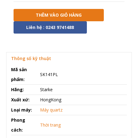
THÊM VÀO GIỎ HÀNG
Liên hệ : 0243 9741488
Thông số kỹ thuật
Mã sản
SK141PL
phẩm:
Hãng:
Starke
Xuất xứ:
HongKong
Loại máy:
Máy quartz
Phong
Thời trang
cách: