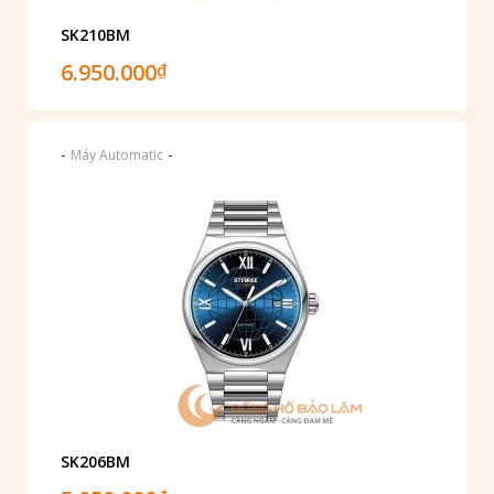
SK210BM
6.950.000
₫
-
-
Máy Automatic
SK206BM