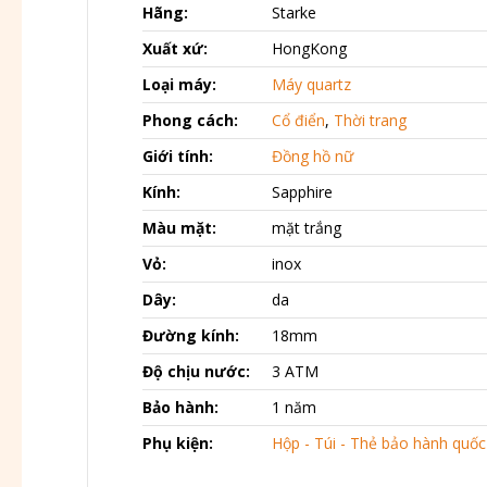
Hãng:
Starke
Xuất xứ:
HongKong
Loại máy:
Máy quartz
Phong cách:
Cổ điển
,
Thời trang
Giới tính:
Đồng hồ nữ
Kính:
Sapphire
Màu mặt:
mặt trắng
Vỏ:
inox
Dây:
da
Đường kính:
18mm
Độ chịu nước:
3 ATM
Bảo hành:
1 năm
Phụ kiện:
Hộp - Túi - Thẻ bảo hành quốc