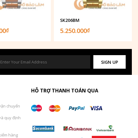
SK206BM
000
5.250.000
₫
₫
SIGN UP
HỖ TRỢ THANH TOÁN QUA
vận chuyển
và quy định
kiểm hàng