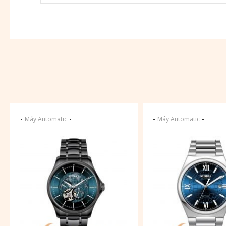
-
-
-
-
Máy Automatic
Máy Automatic