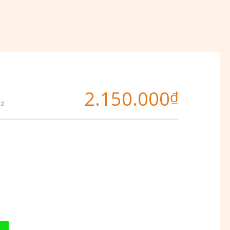
2.150.000
₫
iá