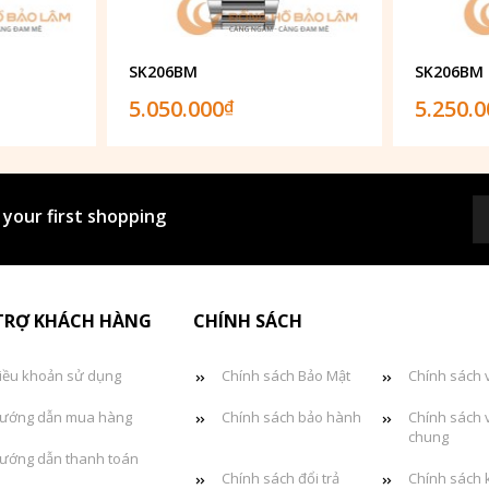
SK206BM
SK206BM
5.050.000
5.250.
₫
 your first shopping
TRỢ KHÁCH HÀNG
CHÍNH SÁCH
iều khoản sử dụng
Chính sách Bảo Mật
Chính sách 
ướng dẫn mua hàng
Chính sách bảo hành
Chính sách 
chung
ướng dẫn thanh toán
Chính sách đổi trả
Chính sách 