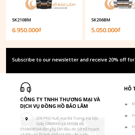
SK210BM
SK206BM
6.950.000
5.050.000
₫
₫
Subscribe to our newsletter and receive 20% off for
HỖ 
CÔNG TY TNHH THƯƠNG MẠI VÀ
Đ
DỊCH VỤ ĐỒNG HỒ BẢO LÂM
H
306 Phố Huế, Hai Bà Trưng, Hà Nội
Giấy CNĐKKD và MSDN số:
H
0104938104 đăng ký lần đầu do Sở Kế hoạch
và Đầu tư Thành phố Hà Nội cấp ngày