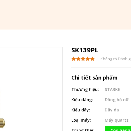
SK139PL
Không có Đánh g
Chi tiết sản phẩm
Thương hiệu:
STARKE
Kiểu dáng:
Đồng hồ nữ
Kiểu dây:
Dây da
Loại máy:
Máy quartz
Trạng thái:
Còn hàng