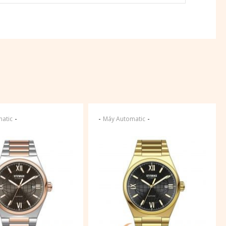
-
-
-
atic
Máy Automatic